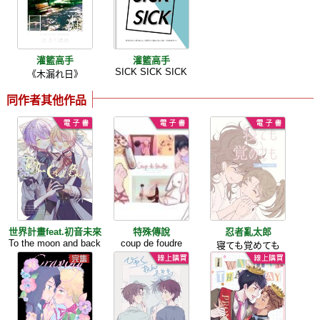
灌籃高手
灌籃高手
SICK SICK SICK
《木漏れ日》
同作者其他作品
世界計畫feat.初音未來
特殊傳說
忍者亂太郎
To the moon and back
coup de foudre
寝ても覚めても