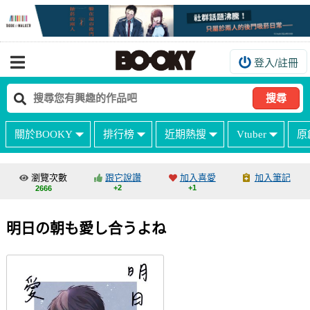
登入/註冊
我的購物車
我的訂單
搜尋
我的電子書架
關於BOOKY
排行榜
近期熱搜
Vtuber
原
如何購買
海外購買說明
瀏覽次數
跟它說讚
加入喜愛
加入筆記
+2
+1
2666
常見問題Q&A
如何委託販售
明日の朝も愛し合うよね
客服中心
台灣同人誌中心