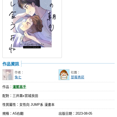
社團管理中心
登入BOOKY委託管理
作品資訊
作者：
社團：
兔七
草莓香菸
作品：
灌籃高手
配對：三井壽x宮城良田
性質屬性：女性向 JUMP系 漫畫本
規格：A5右翻
出版日期：
2023-08-05