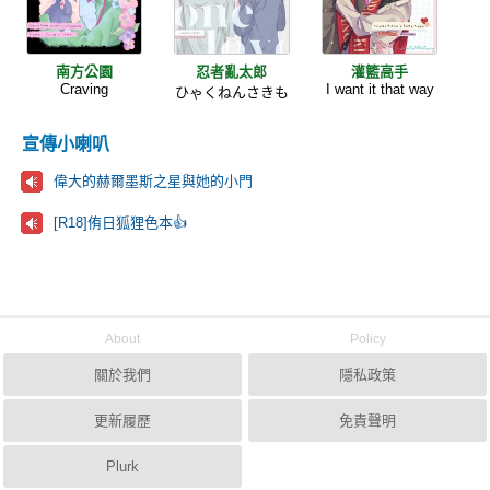
南方公園
忍者亂太郎
灌籃高手
Craving
I want it that way
ひゃくねんさきも
宣傳小喇叭
偉大的赫爾墨斯之星與她的小門
[R18]侑日狐狸色本👍
About
Policy
關於我們
隱私政策
更新履歷
免責聲明
Plurk