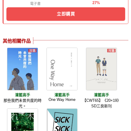
27%
電子書
立即購買
其他相關作品
灌籃高手
灌籃高手
灌籃高手
One Way Home
那些我們未曾共度的時
【CWT65】《20×19》
光。
SD三良新刊