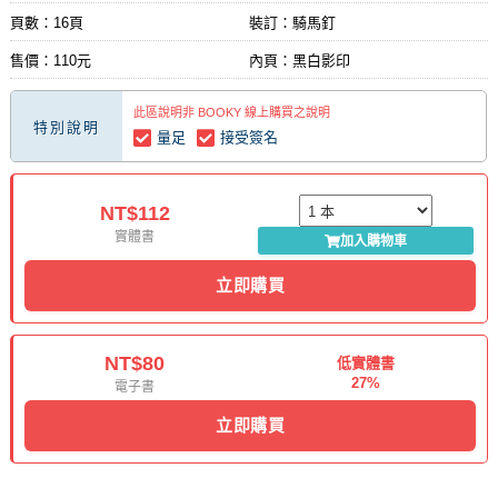
頁數：16頁
裝訂：騎馬釘
售價：110元
內頁：黑白影印
此區說明非 BOOKY 線上購買之說明
特別說明
量足
接受簽名
NT$112
實體書
加入購物車
立即購買
NT$80
低實體書
27%
電子書
立即購買