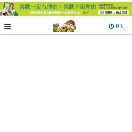
登入
BOOKY書集倉庫
同人作品
同人誌
同人周邊
同人數位作品
活動&消息
同人誌活動
最新消息
同人相關店家
宣傳&交流