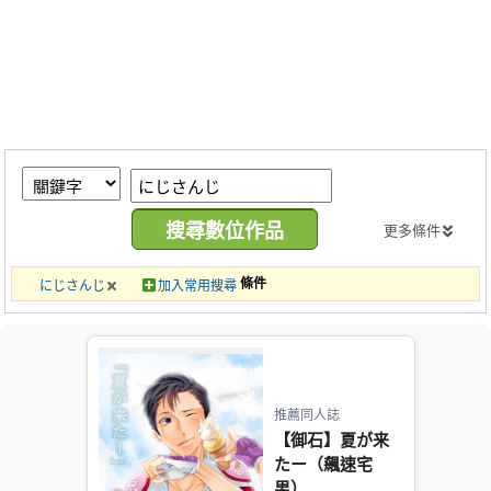
同人社團
工作委託
同人宣傳看板
繪圖藝廊
交流中心
攤位轉讓區
更多條件
會員功能選單
條件
にじさんじ
加入常用搜尋
會員中心
註冊會員
登入
推薦同人誌
【御石】夏が来
たー（飆速宅
男）