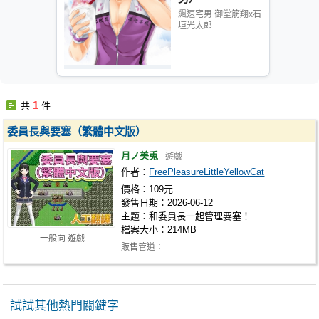
飆速宅男 御堂筋翔x石
垣光太郎
1
共
件
委員長與要塞（繁體中文版）
月ノ美兎
遊戲
作者：
FreePleasureLittleYellowCat
價格：109元
發售日期：2026-06-12
主題：和委員長一起管理要塞！
檔案大小：214MB
一般向 遊戲
販售管道：
https://www.dlsite.com/maniax/work/=/product_id/
ht…
試試其他熱門關鍵字