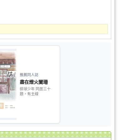
推薦同人誌
盡在燈火闌珊
排球少年 同居三十
題，有主線