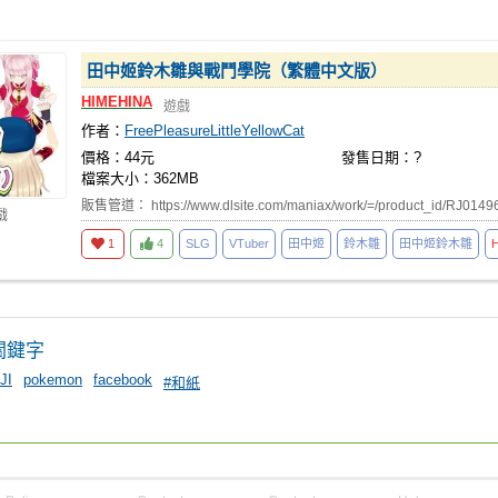
田中姬鈴木雛與戰鬥學院（繁體中文版）
HIMEHINA
遊戲
作者：
FreePleasureLittleYellowCat
價格：44元
發售日期：?
檔案大小：362MB
販售管道： https://www.dlsite.com/maniax/work/=/product_id/RJ0149
戲
1
4
SLG
VTuber
田中姬
鈴木雛
田中姬鈴木雛
關鍵字
JI
pokemon
facebook
#和紙