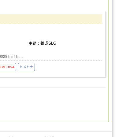
主題：養成SLG
6028.html ht…
HIMEHINA
ヒメヒナ