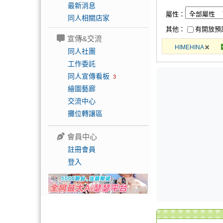
最新消息
屬性：
同人相關店家
其他：
有開放預
宣傳&交流
HIMEHINA
同人社團
工作委託
同人宣傳看板
3
繪圖藝廊
交流中心
攤位轉讓區
會員中心
註冊會員
登入