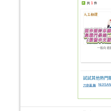
1
共
件
一般向 遊
試試其他熱門
NIJISAN
刀劍亂舞