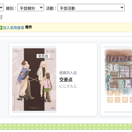
類別：
活動：
訂
條件
加入常用搜尋
推薦同人誌
交差点
にじさんじ