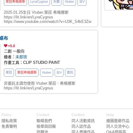
萊菈希格娜斯
LyraCygnus
天鵝
Vtuber
台V
2025.01.25生日 Vtuber:萊菈 希格娜斯
https://lit.link/en/LyraCygnus
https://www.youtube.com/watch?v=U3K_S4kE3Zw
員桌布
×5.0
二創 一般向
繪者：
未那琉
作畫工具：CLIP STUDIO PAINT
萊菈
萊菈希格娜斯
Vtuber
台V
委託
非委託主請勿使用 Vtuber:萊菈．希格娜斯
https://lit.link/en/LyraCygnus
Policy
Contact
Content
Help
隱私政策
聯絡我們
同人活動資訊
繪圖藝廊作品
免責聲明
檢舉與回報
同人誌作品
同人交流中心
許願池
同人周邊作品
Q&A問與答