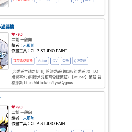
os湯婆婆
×9.0
二創 一般向
繪者：
未那琉
作畫工具：CLIP STUDIO PAINT
萊菈希格娜斯
Vtuber
台V
委託
Q版委託
[非委託主請勿使用] 粉絲委託/鵝肉飯的委託 項目:Q
版驚喜包 (附贈差分跟可愛版萊菈) 【Vtuber】萊菈 希
格娜斯 https://lit.link/en/LyraCygnus
斯
×9.0
二創 一般向
繪者：
未那琉
作畫工具：CLIP STUDIO PAINT