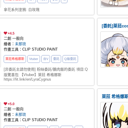
拿花系列塗鴉: 白玫瑰
[委託]萊菈c
×4.5
二創 一般向
繪者：
未那琉
作畫工具：CLIP STUDIO PAINT
萊菈希格娜斯
Vtuber
台V
委託
Q版委託
[非委託主請勿使用] 粉絲委託/鵝肉飯的委託 項目:Q
版驚喜包 【Vtuber】萊菈 希格娜斯
https://lit.link/en/LyraCygnus
萊菈 希格娜
×5.0
二創 一般向
繪者：
未那琉
作畫工具：CLIP STUDIO PAINT