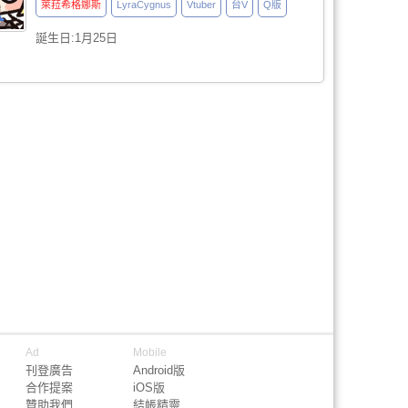
萊菈希格娜斯
LyraCygnus
Vtuber
台V
Q版
誕生日:1月25日
Ad
Mobile
刊登廣告
Android版
合作提案
iOS版
贊助我們
結帳精靈