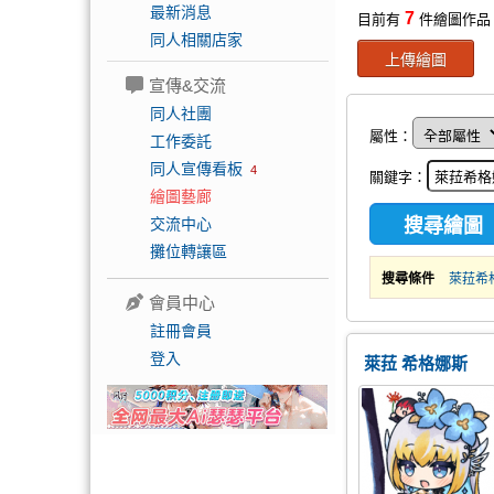
最新消息
7
目前有
件繪圖作品
同人相關店家
上傳繪圖
宣傳&交流
同人社團
屬性：
工作委託
同人宣傳看板
4
關鍵字：
繪圖藝廊
交流中心
攤位轉讓區
搜尋條件
萊菈希
會員中心
註冊會員
登入
萊菈 希格娜斯