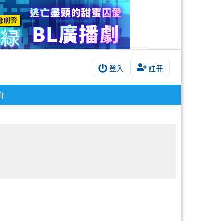
登入
註冊
年