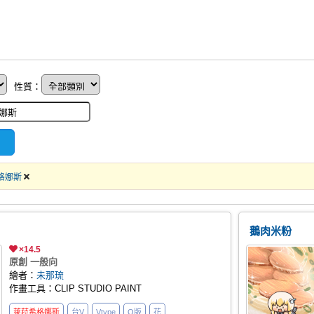
性質：
格娜斯
鵝肉米粉
×14.5
原創 一般向
繪者：
未那琉
作畫工具：CLIP STUDIO PAINT
萊菈希格娜斯
台V
Vtype
Q版
花