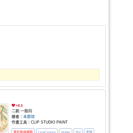
×9.5
二創 一般向
繪者：
未那琉
作畫工具：CLIP STUDIO PAINT
萊菈希格娜斯
LyraCygnus
Vtuber
台V
塗鴉