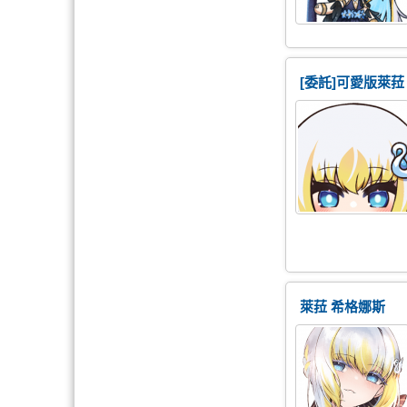
[委託]可愛版萊菈
萊菈 希格娜斯