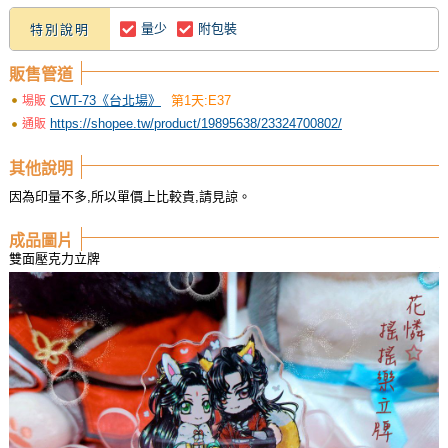
量少
附包裝
特別說明
販售管道
CWT-73《台北場》
第1天:E37
場販
https://shopee.tw/product/19895638/23324700802/
通販
其他說明
因為印量不多,所以單價上比較貴,請見諒。
成品圖片
雙面壓克力立牌