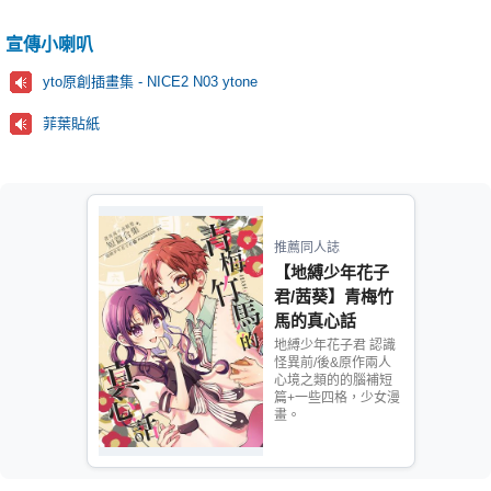
宣傳小喇叭
yto原創插畫集 - NICE2 N03 ytone
菲葉貼紙
推薦同人誌
【地縛少年花子
君/茜葵】青梅竹
馬的真心話
地縛少年花子君 認識
怪異前/後&原作兩人
心境之類的的腦補短
篇+一些四格，少女漫
畫。