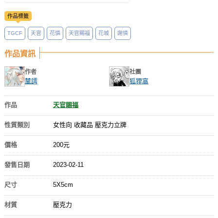
作品標籤
TGCF
天官
花憐
天官賜福
花城
謝憐
作品資訊
作者
社團
檒謣
狐狸窩
作品
天官賜福
性質類別
女性向 收藏品 壓克力立牌
價格
200元
發售日期
2023-02-11
尺寸
5X5cm
材質
壓克力