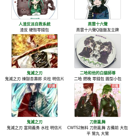
人渣反派自救系統
燕雲十六聲
渣反 硬殼零錢包
燕雲十六聲Q版飯友立牌
鬼滅之刃
二哈和他的白貓師尊
鬼滅之刃 煉獄杏壽郎 炎柱 明信片
二哈 燃晚 零錢包 圓型小包
鬼滅之刃
刀劍亂舞
鬼滅之刃 富岡義勇 水柱 明信片
CWT52無料 刀劍亂舞 古備前 大包
平 鶯丸 大鶯