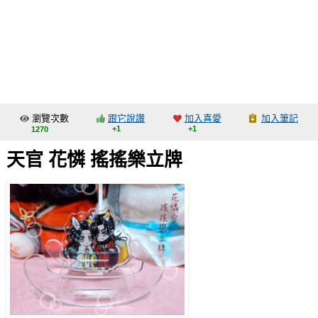
同人社團
工作委託
同人宣傳看板
繪圖藝廊
瀏覽次數
跟它說讚
加入喜愛
加入筆記
交流中心
+1
+1
1270
攤位轉讓區
天官 花憐 搖搖樂立牌
會員功能選單
會員中心
註冊會員
登入