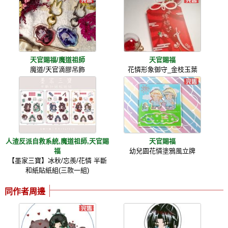
天官賜福/魔道祖師
天官賜福
魔道/天官滴膠吊飾
花憐形象御守_金枝玉葉
人渣反派自救系統,魔道祖師,天官賜
天官賜福
福
幼兒園花憐塗鴉風立牌
【墨家三寶】冰秋/忘羨/花憐 半斷
和紙貼紙組(三款一組)
同作者周邊