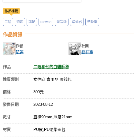
作品標籤
二哈
燃晚
踏楚
ranwan
墨宗師
踏仙君
楚晚寧
作品資訊
作者
社團
檒謣
狐狸窩
作品
二哈和他的白貓師尊
性質類別
女性向 實用品 零錢包
價格
300元
發售日期
2023-08-12
尺寸
直徑90mm,厚度21mm
材質
PU皮,PU硬幣圓包