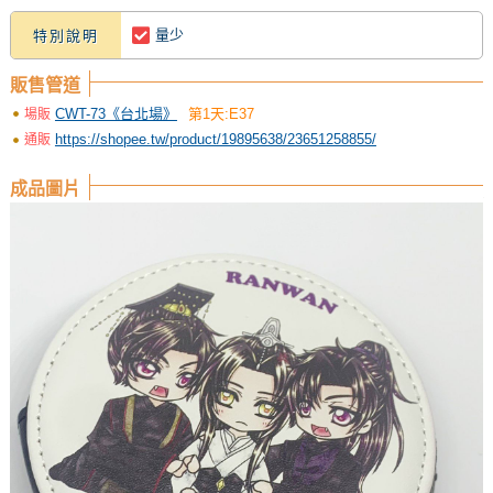
量少
特別說明
販售管道
CWT-73《台北場》
第1天:E37
場販
https://shopee.tw/product/19895638/23651258855/
通販
成品圖片