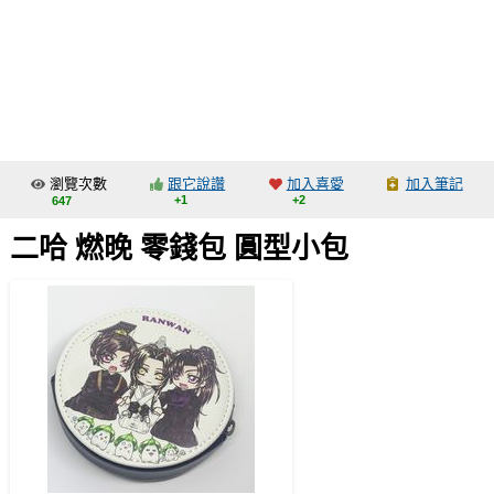
同人社團
工作委託
同人宣傳看板
繪圖藝廊
瀏覽次數
跟它說讚
加入喜愛
加入筆記
交流中心
+1
+2
647
攤位轉讓區
二哈 燃晚 零錢包 圓型小包
會員功能選單
會員中心
註冊會員
登入