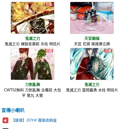
鬼滅之刃
天官賜福
鬼滅之刃 煉獄杏壽郎 炎柱 明信片
天官 花憐 搖搖樂立牌
刀劍亂舞
鬼滅之刃
CWT52無料 刀劍亂舞 古備前 大包
鬼滅之刃 富岡義勇 水柱 明信片
平 鶯丸 大鶯
宣傳小喇叭
【銀魂】JOY4! 霧面收納盒