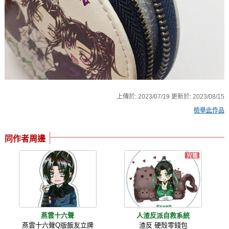
上傳於:
2023/07/19
更新於:
2023/08/15
檢舉此作品
同作者周邊
燕雲十六聲
人渣反派自救系統
燕雲十六聲Q版飯友立牌
渣反 硬殼零錢包