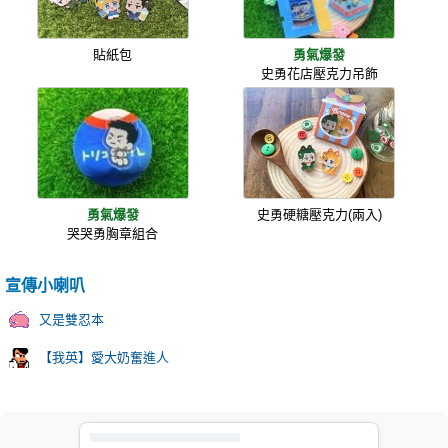
貼紙包
勇氣爆發
史勇花店壓克力吊飾
勇氣爆發
史勇硬糖壓克力(兩入)
哭哭勇胸章組合
宣傳小喇叭
又是雙忍本
【我英】愛大奶奮進人