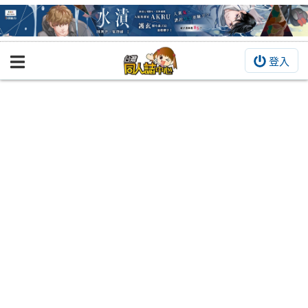
登入
BOOKY書集倉庫
同人作品
同人誌
同人周邊
同人數位作品
活動&消息
同人誌活動
最新消息
同人相關店家
宣傳&交流