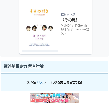
推薦同人誌
《その時》
MIU404 x 卡拉ok 兩
部作品的cross over短
文。
駕駛艙壓克力 留言討論
您必須
登入
才可以發表或回覆留言討論