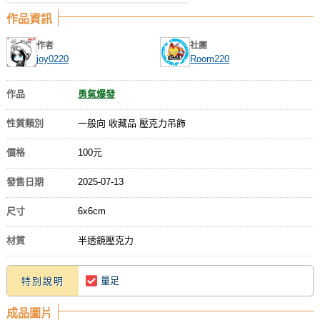
作品資訊
作者
社團
joy0220
Room220
作品
勇氣爆發
性質類別
一般向 收藏品 壓克力吊飾
價格
100元
發售日期
2025-07-13
尺寸
6x6cm
材質
半透鏡壓克力
量足
特別說明
成品圖片