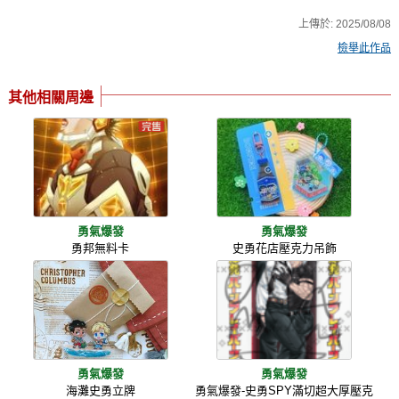
上傳於:
2025/08/08
檢舉此作品
其他相關周邊
勇氣爆發
勇氣爆發
勇邦無料卡
史勇花店壓克力吊飾
勇氣爆發
勇氣爆發
海灘史勇立牌
勇氣爆發-史勇SPY滿切超大厚壓克