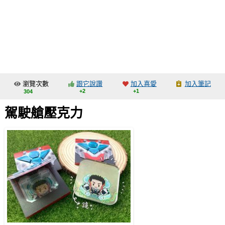
同人社團
工作委託
同人宣傳看板
繪圖藝廊
瀏覽次數
跟它說讚
加入喜愛
加入筆記
交流中心
+2
+1
304
攤位轉讓區
駕駛艙壓克力
會員功能選單
會員中心
註冊會員
登入