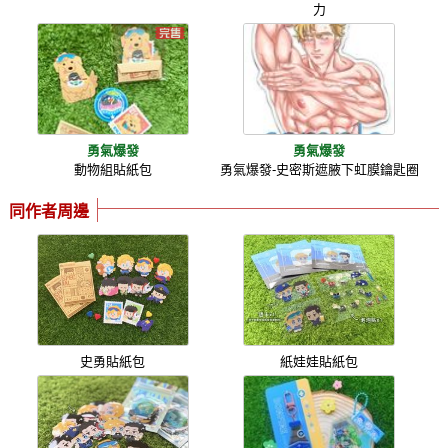
力
勇氣爆發
勇氣爆發
動物組貼紙包
勇氣爆發-史密斯遮腋下虹膜鑰匙圈
同作者周邊
史勇貼紙包
紙娃娃貼紙包