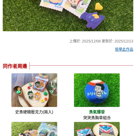
上傳於:
2025/12/08
更新於:
2025/12/13
檢舉此作品
同作者周邊
史勇硬糖壓克力(兩入)
勇氣爆發
哭哭勇胸章組合