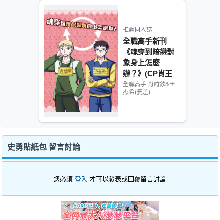
推薦同人誌
全職高手新刊
《魂穿到暗戀對
象身上怎麼
辦？》(CP肖王
肖)
全職高手 肖時欽&王
杰希(無差)
史勇貼紙包 留言討論
您必須
登入
才可以發表或回覆留言討論