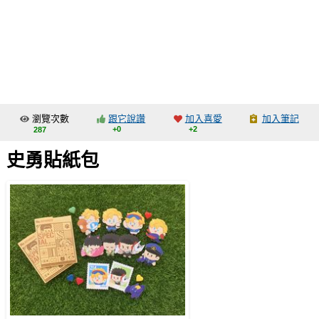
同人社團
工作委託
同人宣傳看板
繪圖藝廊
瀏覽次數
跟它說讚
加入喜愛
加入筆記
交流中心
+0
+2
287
攤位轉讓區
史勇貼紙包
會員功能選單
會員中心
註冊會員
登入