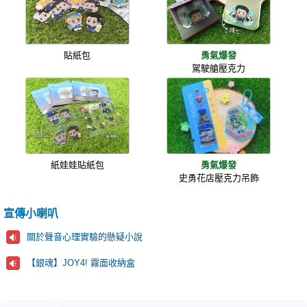
貼紙包
勇氣爆發
駕駛艙壓克力
紙娃娃貼紙包
勇氣爆發
史勇花店壓克力吊飾
宣傳小喇叭
關於聲音心理實驗的懸疑小說
【銀魂】JOY4! 霧面收納盒