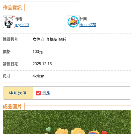
作品資訊
作者
社團
joy0220
Room220
性質類別
女性向 收藏品 貼紙
價格
100元
發售日期
2025-12-13
尺寸
4x4cm
量足
特別說明
成品圖片