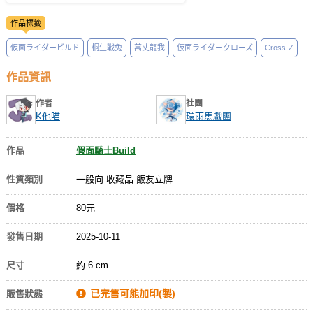
作品標籤
仮面ライダービルド
桐生戰兔
萬丈龍我
仮面ライダークローズ
Cross-Z
作品資訊
作者
社團
K他喵
環雨馬戲團
作品
假面騎士Build
性質類別
一般向 收藏品 飯友立牌
價格
80元
發售日期
2025-10-11
尺寸
約 6 cm
已完售可能加印(製)
販售狀態