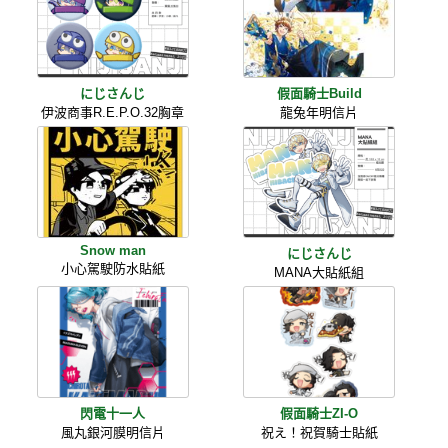
にじさんじ
假面騎士Build
伊波商事R.E.P.O.32胸章
龍兔年明信片
Snow man
にじさんじ
小心駕駛防水貼紙
MANA大貼紙組
閃電十一人
假面騎士ZI-O
風丸銀河膜明信片
祝え！祝賀騎士貼紙