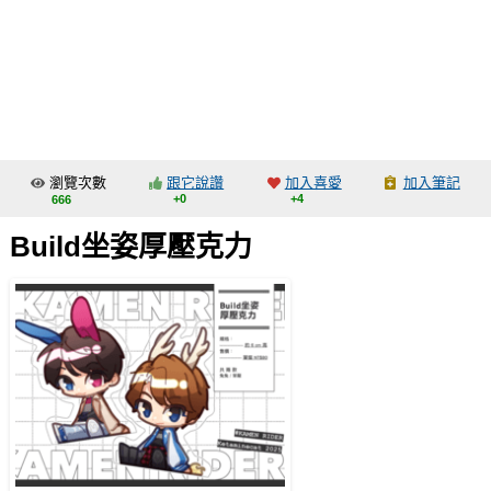
同人社團
工作委託
同人宣傳看板
繪圖藝廊
瀏覽次數
跟它說讚
加入喜愛
加入筆記
交流中心
+0
+4
666
攤位轉讓區
Build坐姿厚壓克力
會員功能選單
會員中心
註冊會員
登入