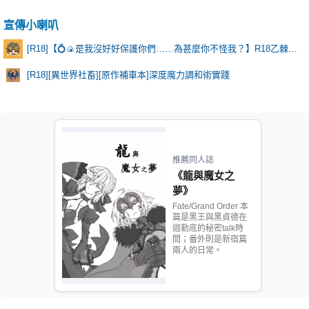
宣傳小喇叭
[R18]【💍🍙是我沒好好保護你們……為甚麼你不怪我？】R18乙棘《Poker Face》* 含本篇劇情
[R18][異世界社畜][原作補車本]深度魔力調和術實踐
推薦同人誌
《龍與魔女之
夢》
Fate/Grand Order 本
篇是黑王與黑貞德在
迦勒底的秘密talk時
間；番外則是新宿篇
兩人的日常。