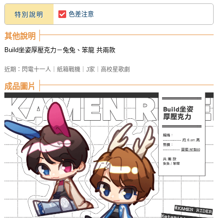
色差注意
特別說明
其他說明
Build坐姿厚壓克力－兔兔、笨龍 共兩款
近期：閃電十一人｜紙箱戰機｜J家｜高校星歌劇
成品圖片