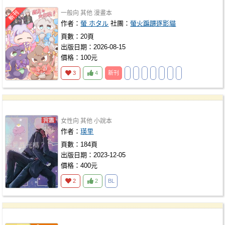
一般向
其他
漫畫本
作者：
螢 ホタル
社團：
螢火蹁躚逐影貓
頁數：20頁
出版日期：2026-08-15
價格：100元
3
4
新刊
女性向
其他
小說本
作者：
瑛里
頁數：184頁
出版日期：2023-12-05
價格：400元
2
2
BL