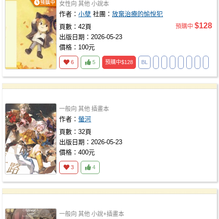
女性向
其他
小說本
作者：
小孽
社團：
放棄治療的愉悅犯
$128
頁數：42頁
預購中
出版日期：2026-05-23
價格：100元
6
5
預購中
$128
BL
一般向
其他
插畫本
作者：
螢河
頁數：32頁
出版日期：2026-05-23
價格：400元
3
4
一般向
其他
小說+插畫本