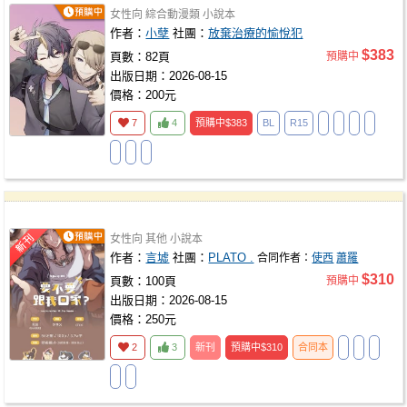
女性向
綜合動漫類
小說本
作者：
小孽
社團：
放棄治療的愉悅犯
$383
頁數：82頁
預購中
出版日期：2026-08-15
價格：200元
7
4
預購中
$383
BL
R15
女性向
其他
小說本
作者：
言墟
社團：
PLATO .
合同作者：
使西
蕭羅
$310
頁數：100頁
預購中
出版日期：2026-08-15
價格：250元
2
3
新刊
預購中
$310
合同本