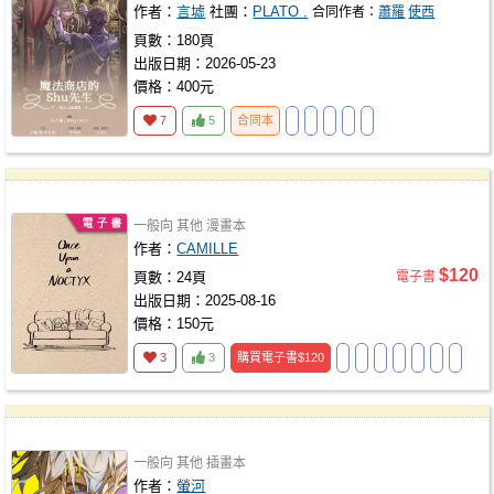
作者：
言墟
社團：
PLATO .
合同作者：
蕭羅
使西
頁數：180頁
出版日期：2026-05-23
價格：400元
7
5
合同本
一般向
其他
漫畫本
作者：
CAMILLE
$120
頁數：24頁
電子書
出版日期：2025-08-16
價格：150元
3
3
購買電子書
$120
一般向
其他
插畫本
作者：
螢河