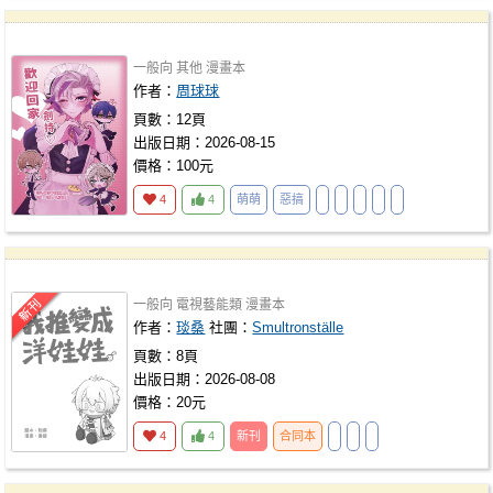
一般向
其他
漫畫本
作者：
周球球
頁數：12頁
出版日期：2026-08-15
價格：100元
4
4
萌萌
惡搞
一般向
電視藝能類
漫畫本
作者：
琰桑
社團：
Smultronställe
頁數：8頁
出版日期：2026-08-08
價格：20元
4
4
新刊
合同本