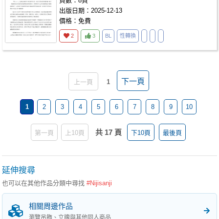
頁數：8頁
出版日期：2025-12-13
價格：免費
2
3
BL
性轉換
下一頁
上一頁
1
1
2
3
4
5
6
7
8
9
10
共 17 頁
第一頁
上10頁
下10頁
最後頁
延伸搜尋
也可以在其他作品分類中尋找
#Nijisanji
相關周邊作品
瀏覽吊飾、立牌與其他同人商品