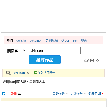
同人社團
工作委託
同人宣傳看板
繪圖藝廊
熱門
idolish7
pokemon
刀劍亂舞
Order
Yuri
雙面
交流中心
攤位轉讓區
會員功能選單
更多條件
會員中心
#Nijisanji
加入常用搜尋
註冊會員
#Nijisanji同人誌、二創同人本
登入
245
共
本
喜愛次數
說讚次數
發表日期