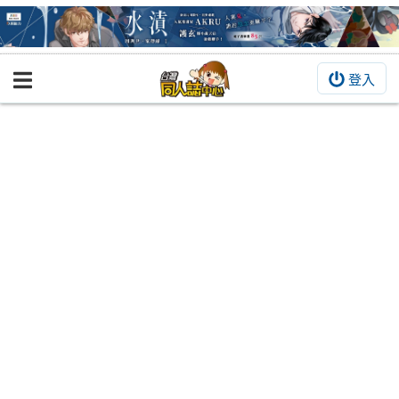
登入
BOOKY書集倉庫
同人作品
同人誌
同人周邊
同人數位作品
活動&消息
同人誌活動
最新消息
同人相關店家
宣傳&交流