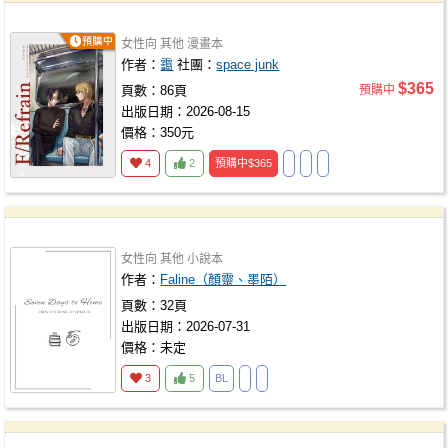
女性向
其他
漫畫本
作者：
靄
社團：
space junk
$365
頁數：86頁
預購中
出版日期：2026-08-15
價格：350元
4
2
預購中
$365
女性向
其他
小說本
作者：
Faline（顏靈、墨陌）
頁數：32頁
出版日期：2026-07-31
價格：未定
3
5
BL