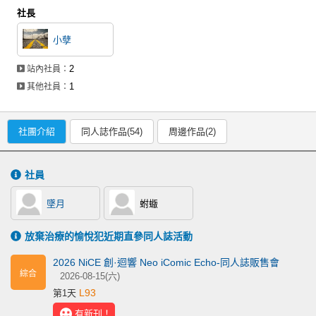
社長
小孽
2
站內社員：
1
其他社員：
社團介紹
同人誌作品(54)
周邊作品(2)
社員
墜月
蚹蝂
放棄治療的愉悅犯近期直參同人誌活動
2026 NiCE 創·迴響 Neo iComic Echo-同人誌販售會
綜合
2026-08-15(六)
L93
第1天
有新刊！