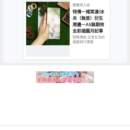
推薦同人誌
特傳－褚冥漾/冰
炎（無差）衍生
周邊－A5無期效
全彩插圖月記事
手帳
特殊傳說 日常生活的
插圖與行事曆