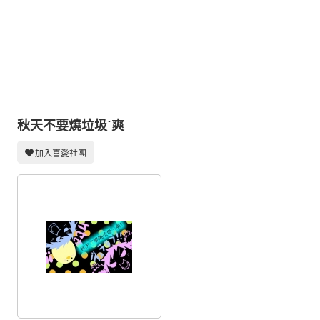
同人社團
工作委託
同人宣傳看板
繪圖藝廊
交流中心
秋天不要燒垃圾˙爽
攤位轉讓區
加入喜愛社團
會員功能選單
會員中心
註冊會員
登入