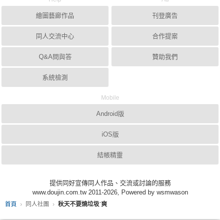
繪圖藝廊作品
刊登廣告
同人交流中心
合作提案
Q&A問與答
贊助我們
系統檢測
Mobile
Android版
iOS版
結帳精靈
提供同好宣傳同人作品、交流或討論的服務
www.doujin.com.tw 2011-2026, Powered by wsmwason
首頁
同人社團
秋天不要燒垃圾˙爽