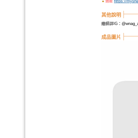
https://mysh
通販
其他說明
繪師詳IG：@wnag_ak
成品圖片