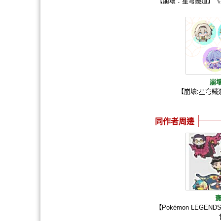
【崩壞：星穹鐵道】《
崩
【崩壞:星穹鐵
同作者周邊
寶
【Pokémon LEGEN