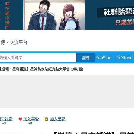
宣傳、交流平台
Yuri!!!on
Dr.Stone
搜尋
【崩壞：星穹鐵道】星神防水貼紙有點大單售 (3款/張)
跟它說讚
加入喜愛
加入筆記
+3
+0