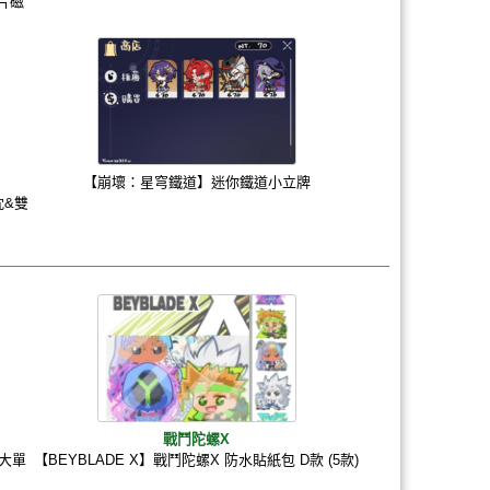
片磁
【崩壞：星穹鐵道】迷你鐵道小立牌
枕&雙
戰鬥陀螺X
大單
【BEYBLADE X】戰鬥陀螺X 防水貼紙包 D款 (5款)