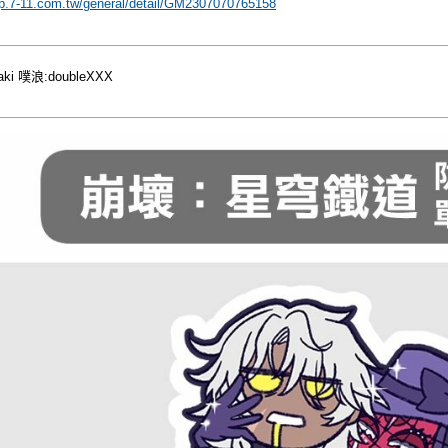
ip.7-11.com.tw/general/detail/GM2307070765158
i 噗浪:doubleXXX