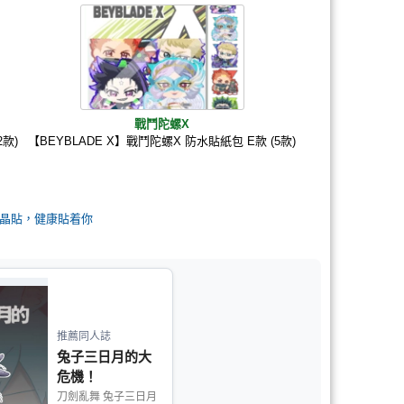
戰鬥陀螺X
2款)
【BEYBLADE X】戰鬥陀螺X 防水貼紙包 E款 (5款)
晶貼，健康貼着你
推薦同人誌
兔子三日月的大
危機！
刀劍亂舞 兔子三日月