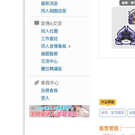
最新消息
同人相關店家
宣傳&交流
同人社團
工作委託
同人宣傳看板
4
繪圖藝廊
交流中心
攤位轉讓區
會員中心
註冊會員
登入
作品標籤
崩壞：星穹鐵道
崩
販售管道