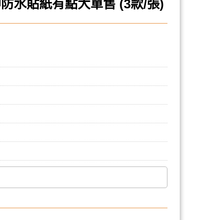
水貼紙有點大單售 (3款/張)