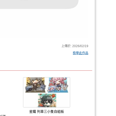
上傳於:
2026/02/19
檢舉此作品
星鐵 列車三小隻自組板