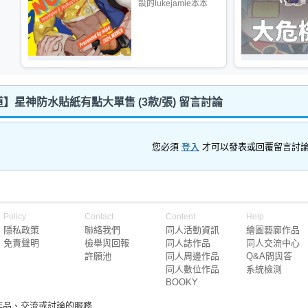
設的lukejamie本本
】星神防水貼紙有點大單售 (3款/張) 留言討論
您必須
登入
才可以發表或回覆留言討
Policy
Contact
Content
Help
隱私政策
聯絡我們
同人活動資訊
繪圖藝廊作品
免責聲明
檢舉與回報
同人誌作品
同人交流中心
許願池
同人周邊作品
Q&A問與答
同人數位作品
系統檢測
BOOKY
作品、交流或討論的服務