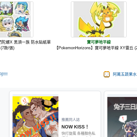
戰鬥陀螺X 黑須一族 防水貼紙單
寶可夢地平線
(7款/張)
【PokemonHorizons】寶可夢地平線 XY雷丘 (
!!!
阿萬五蔬果水
推薦同人誌
NOW KISS！
快打旋風 各種顏色私