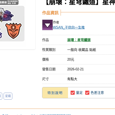
【崩壞：星穹鐵道】星神防
作品資訊
作者
WSAN_子供向一生推
作品
崩壞：星穹鐵道
性質類別
一般向 收藏品 貼紙
價格
20元
發售日期
2026-02-21
尺寸
有點大
量足
色差注意
特別說明
鐵
星鐵