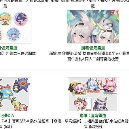
在西風的盡頭…》摺疊冰敷風
星鐵小貓貓-真理醫生、砂金、銀枝、波提歐-木
扇
鐵
壞:星穹鐵道
崩壞:星穹鐵道
道】匹組眾＋理砂胸章
崩壞:星穹鐵道-流螢 枕頭靠墊保護套&半身小抱
面午安枕&同人二創等身抱枕套
可夢Z-A
崩壞：星穹鐵道
DS Z-A 】寶可夢Z-A 防水貼紙單
【崩壞：星穹鐵道】二相樂園台詞防水貼紙有點
售 (5款)
售 (5款/張)