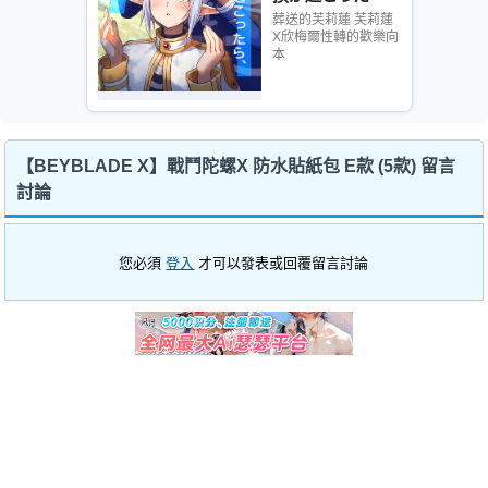
ら、ヒンメルは
葬送的芙莉蓮 芙莉蓮
X欣梅爾性轉的歡樂向
とてもかわいい
本
でしょう！
【BEYBLADE X】戰鬥陀螺X 防水貼紙包 E款 (5款) 留言
討論
您必須
登入
才可以發表或回覆留言討論