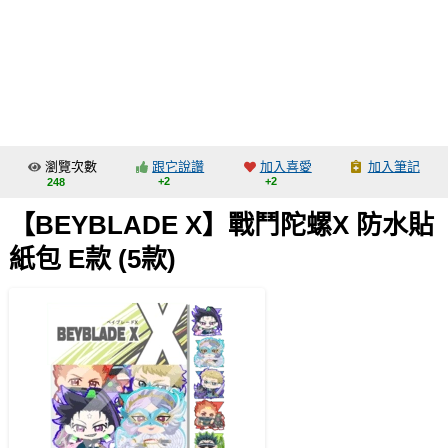
同人社團
工作委託
同人宣傳看板
繪圖藝廊
瀏覽次數
跟它說讚
加入喜愛
加入筆記
交流中心
+2
+2
248
攤位轉讓區
【BEYBLADE X】戰鬥陀螺X 防水貼
會員功能選單
紙包 E款 (5款)
會員中心
註冊會員
登入