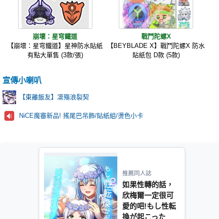
崩壞：星穹鐵道
戰鬥陀螺X
【崩壞：星穹鐵道】星神防水貼紙
【BEYBLADE X】戰鬥陀螺X 防水
有點大單售 (3款/張)
貼紙包 D款 (5款)
宣傳小喇叭
【東離飯友】凜殤浪裂契
NiCE魔審新品! 搖尾巴吊飾/貼紙組/燙色小卡
推薦同人誌
如果性轉的話，
欣梅爾一定很可
愛的吧!もし性転
換が起こった