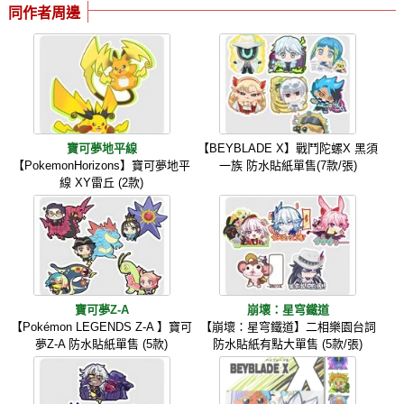
同作者周邊
寶可夢地平線
【BEYBLADE X】戰鬥陀螺X 黑須
【PokemonHorizons】寶可夢地平
一族 防水貼紙單售(7款/張)
線 XY雷丘 (2款)
寶可夢Z-A
崩壞：星穹鐵道
【Pokémon LEGENDS Z-A 】寶可
【崩壞：星穹鐵道】二相樂園台詞
夢Z-A 防水貼紙單售 (5款)
防水貼紙有點大單售 (5款/張)