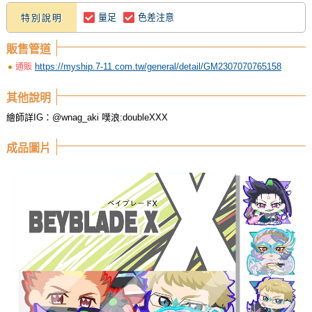
量足
色差注意
特別說明
販售管道
https://myship.7-11.com.tw/general/detail/GM2307070765158
通販
其他說明
繪師詳IG：@wnag_aki 噗浪:doubleXXX
成品圖片