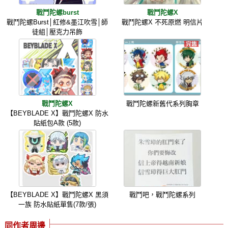
戰鬥陀螺burst
戰鬥陀螺X
戰鬥陀螺Burst│紅修&墨江吹雪│師
戰鬥陀螺X 不死原燃 明信片
徒組│壓克力吊飾
戰鬥陀螺X
戰鬥陀螺新舊代系列胸章
【BEYBLADE X】戰鬥陀螺X 防水
貼紙包A款 (5款)
【BEYBLADE X】戰鬥陀螺X 黑須
戰鬥吧，戰鬥陀螺系列
一族 防水貼紙單售(7款/張)
同作者周邊