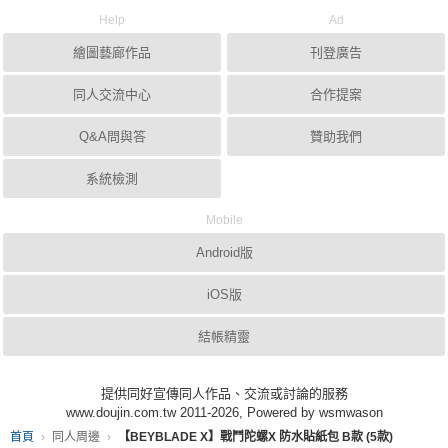
Help
Ad
繪圖藝廊作品
刊登廣告
同人交流中心
合作提案
Q&A問與答
贊助我們
系統檢測
Mobile
Android版
iOS版
結帳精靈
提供同好宣傳同人作品、交流或討論的服務
www.doujin.com.tw 2011-2026, Powered by wsmwason
首頁
同人周邊
【BEYBLADE X】戰鬥陀螺X 防水貼紙包 B款 (5款)