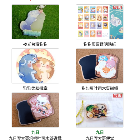
夜光台灣狗狗
狗狗郵票透明貼紙
狗狗柔臉徽章
狗勾蛋吐司木質磁鐵
九日
九日
九日羿大哥培根吐司木質磁鐵
九日羿大哥便當