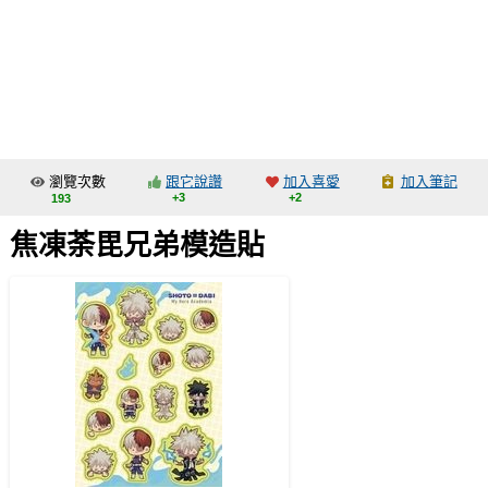
同人社團
工作委託
同人宣傳看板
繪圖藝廊
瀏覽次數
跟它說讚
加入喜愛
加入筆記
交流中心
+3
+2
193
攤位轉讓區
焦凍荼毘兄弟模造貼
會員功能選單
會員中心
註冊會員
登入