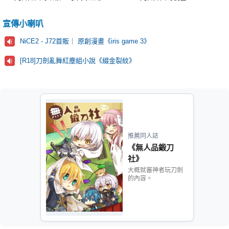
宣傳小喇叭
NiCE2 - J72首販｜ 原創漫畫《iris game 3》
[R18]刀劍亂舞紅塵組小說《綴金裂紋》
推薦同人誌
《無人品鍛刀
社》
大概就審神者玩刀劍
的內容。