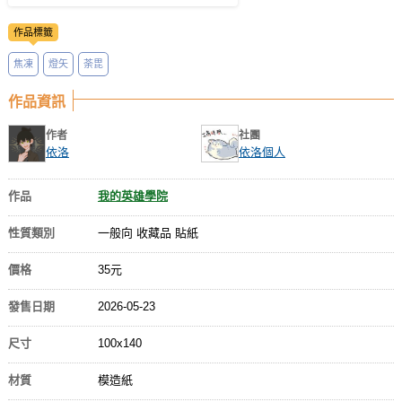
作品標籤
焦凍
燈矢
荼毘
作品資訊
作者
社團
依洛
依洛個人
作品
我的英雄學院
性質類別
一般向 收藏品 貼紙
價格
35元
發售日期
2026-05-23
尺寸
100x140
材質
模造紙