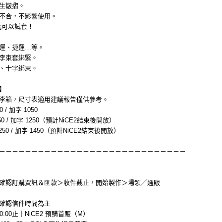
生皺摺。
不合，不影響使用。
M號可以試套！
運、捷運…等。
李束套綁緊。
、十字綁束。
】
箱，尺寸表適用建議報告僅供參考。
/ 加字 1050
50 / 加字 1250（預計NiCE2結束後開放）
250 / 加字 1450（預計NiCE2結束後開放）
－－－－－－－－－－－－－－－－－－－－－－－－－－－－－
認訂購資訊＆匯款＞收件截止，開始製作＞場領／通販
確認信件時間為主
20:00止｜NiCE2 預購首販（M）