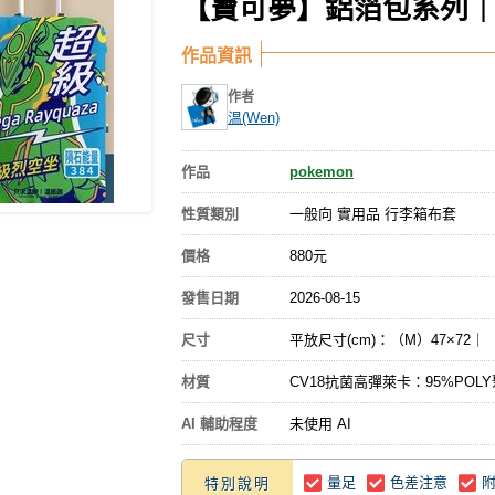
【寶可夢】鋁箔包系列｜
作品資訊
作者
温(Wen)
作品
pokemon
性質類別
一般向 實用品 行李箱布套
價格
880元
發售日期
2026-08-15
尺寸
平放尺寸(cm)：（M）47×72｜
材質
CV18抗菌高彈萊卡：95%PO
AI 輔助程度
未使用 AI
量足
色差注意
特別說明