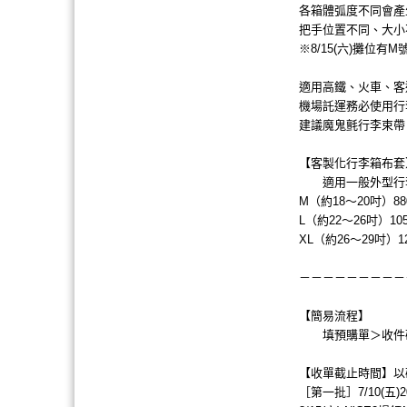
各箱體弧度不同會產
把手位置不同、大小
※8/15(六)攤位有
適用高鐵、火車、客
機場託運務必使用行
建議魔鬼氈行李束帶
【客製化行李箱布套
適用一般外型行李
M（約18～20吋）880 
L（約22～26吋）10
XL（約26～29吋）1
－－－－－－－－－
【簡易流程】
填預購單＞收件確
【收單截止時間】以
［第一批］7/10(五)