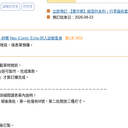
超級烈空坐
烈空坐
立即預訂 【寶可夢】鋁箔包系列｜行李箱布套(
預訂結束日：2026-08-23
 創·迴響 Neo iComic Echo-同人誌販售會
第1天:M15
現貨，填表單預購。
截單時間前，
購內容可製作、完成匯款，
』才算訂購完成。
－－－－－－－－－－－－－－－－－－－－－－－－－－－－－
請詳細閱讀表單內說明！
、場後兩批，第一批僅有M號，第二批開放三種尺寸。
身訂製。