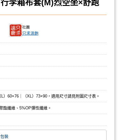
行李箱布套(M)烈空坐×舒跑
社團
只求温飽
（L）60×76｜（XL）73×90，適用尺寸請見附圖尺寸表。
LY聚酯纖維、5%OP彈性纖維。
附包裝