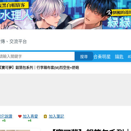
宣傳、交流平台
合奏明星
鑰匙
搜尋
【寶可夢】鋁箔包系列｜行李箱布套(M)烈空坐×舒跑
跟它說讚
加入喜愛
加入筆記
+5
+4