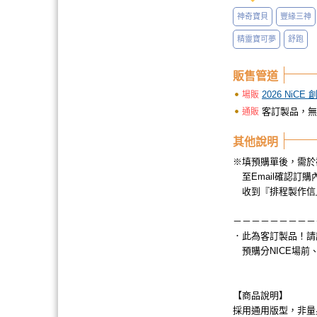
神奇寶貝
豐緣三神
精靈寶可夢
舒跑
販售管道
2026 NiCE
場販
客訂製品，無
通販
其他說明
※填預購單後，需於
至Email確認訂
收到『排程製作信
－－－－－－－－－
．此為客訂製品！
預購分NICE場前
【商品說明】
採用通用版型，非量