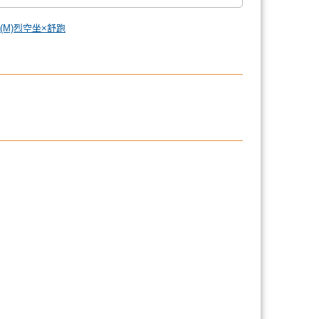
M)烈空坐×舒跑