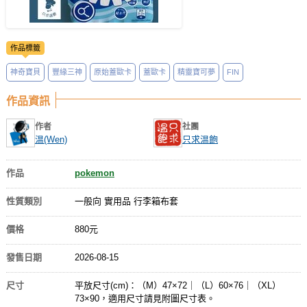
作品標籤
神奇寶貝
豐緣三神
原始蓋歐卡
蓋歐卡
精靈寶可夢
FIN
作品資訊
作者
社團
温(Wen)
只求温飽
作品
pokemon
性質類別
一般向 實用品 行李箱布套
價格
880元
發售日期
2026-08-15
尺寸
平放尺寸(cm)：（M）47×72｜（L）60×76｜（XL）
73×90，適用尺寸請見附圖尺寸表。