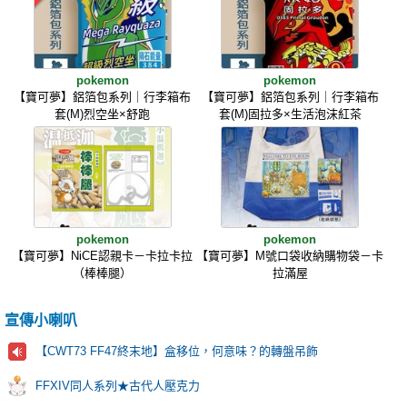
pokemon
pokemon
【寶可夢】鋁箔包系列｜行李箱布
【寶可夢】鋁箔包系列｜行李箱布
套(M)烈空坐×舒跑
套(M)固拉多×生活泡沫紅茶
pokemon
pokemon
【寶可夢】NiCE認親卡－卡拉卡拉
【寶可夢】M號口袋收納購物袋－卡
（棒棒腿）
拉滿屋
宣傳小喇叭
【CWT73 FF47終末地】盒移位，何意味？的轉盤吊飾
FFXIV同人系列★古代人壓克力