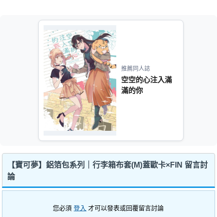
推薦同人誌
空空的心注入滿
滿的你
【寶可夢】鋁箔包系列｜行李箱布套(M)蓋歐卡×FIN 留言討
論
您必須
登入
才可以發表或回覆留言討論