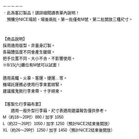
－－－－－
．此為客訂製品！請詳細閱讀表單內說明！
預購分NICE場前、場後兩批，第一批僅有M號，第二批開放三種尺寸。
【商品說明】
採用通用版型，非量身訂製。
各箱體弧度不同會產生皺摺。
把手位置不同、大小不合，不影響使用。
※8/15(六)攤位有M號可以試套！
適用高鐵、火車、客運、捷運…等。
機場託運務必使用行李束套綁緊。
建議魔鬼氈行李束帶、十字綁束。
【客製化行李箱布套】
適用一般外型行李箱，尺寸表適用建議報告僅供參考。
M（約18～20吋）880 / 加字 1050
L（約22～26吋）1050 / 加字 1250（預計NiCE2結束後開放）
XL（約26～29吋）1250 / 加字 1450（預計NiCE2結束後開放）