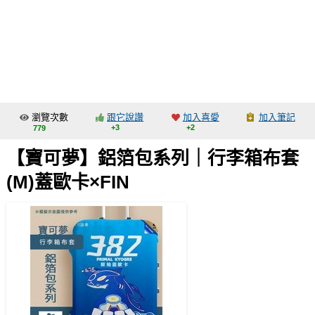
同人社團
工作委託
同人宣傳看板
繪圖藝廊
瀏覽次數
跟它說讚
加入喜愛
加入筆記
交流中心
+3
+2
779
攤位轉讓區
【寶可夢】鋁箔包系列｜行李箱布套
會員功能選單
(M)蓋歐卡×FIN
會員中心
註冊會員
登入