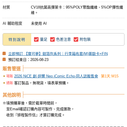
材質
CV18抗菌高彈萊卡：95%POLY聚酯纖維、5%OP彈性纖
維。
AI 輔助程度
未使用 AI
量足
色差注意
附包裝
特別說明
立即預訂 【寶可夢】鋁箔包系列｜行李箱布套(M)蓋歐卡×FIN
預訂結束日：2026-08-23
販售管道
2026 NiCE 創·迴響 Neo iComic Echo-同人誌販售會
第1天:M15
場販
客訂製品，無現貨，填表單預購。
通販
其他說明
※填預購單後，需於截單時間前，
至Email確認訂購內容可製作、完成匯款，
收到『排程製作信』才算訂購完成。
－－－－－－－－－－－－－－－－－－－－－－－－－－－－－－－－－