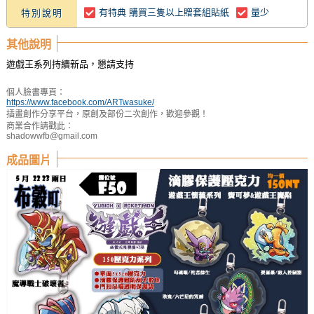
有特典 購買三隻以上贈套組貼紙
量少
特別說明
其他說明
遊戲王系列持續新品，懇請支持
個人臉書專頁：
https://www.facebook.com/ARTwasuke/
插畫創作分享平台，原創及部份二次創作，歡迎參觀！
商業合作請戳此：
shadowwfb@gmail.com
成品圖片