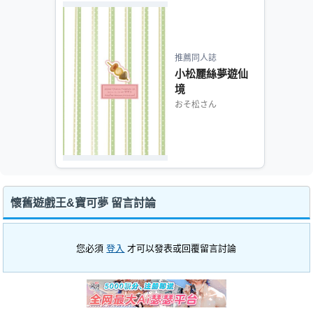
推薦同人誌
小松麗絲夢遊仙
境
おそ松さん
懷舊遊戲王&寶可夢 留言討論
您必須
登入
才可以發表或回覆留言討論