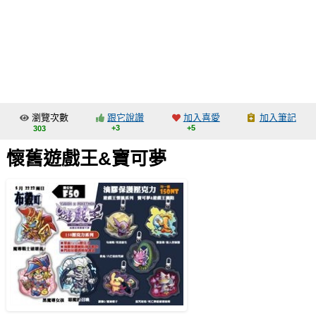
同人社團
工作委託
同人宣傳看板
繪圖藝廊
瀏覽次數
跟它說讚
加入喜愛
加入筆記
交流中心
+3
+5
303
攤位轉讓區
懷舊遊戲王&寶可夢
會員功能選單
會員中心
註冊會員
登入