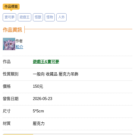
作品標籤
寶可夢
遊戲王
怪獸
怪物
人外
作品資訊
作者
和介
作品
遊戲王&寶可夢
性質類別
一般向 收藏品 壓克力吊飾
價格
150元
發售日期
2026-05-23
尺寸
5*5cm
材質
壓克力