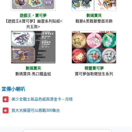
遊戲王，寶可夢
數碼寶貝
【遊戲王&寶可夢】幽靈系列貼紙<
戰暴&黑戰暴雙面吊飾
共五款>
數碼寶貝
精靈寶可夢
數碼寶貝-馬口鐵盒組
寶可夢伽勒爾放生系列
宣傳小喇叭
美少女戰士新品色紙與燙金卡－月核
我大米蘇還可以再戰300舞台