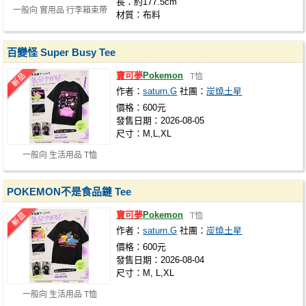
長：約177.5cm
一般向 實用品 行李箱束帶
材質：布料
百變怪 Super Busy Tee
寶可夢
Pokemon
T恤
作者：
saturn.G
社團：
炭燒土星
價格：600元
發售日期：2026-08-05
尺寸：M,L,XL
一般向 生活用品 T恤
POKEMON不是食品鏈 Tee
寶可夢
Pokemon
T恤
作者：
saturn.G
社團：
炭燒土星
價格：600元
發售日期：2026-08-04
尺寸：M, L,XL
一般向 生活用品 T恤