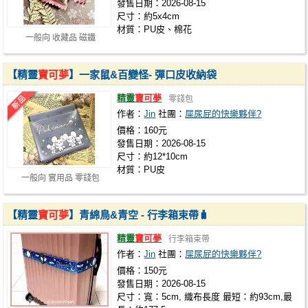
發售日期：2026-08-15
尺寸：約5x4cm
材質：PU皮、棉花
一般向 收藏品 磁鐵
【精靈
寶可夢
】一家鼠&百變怪- 彈口皮收納袋
精靈
寶可夢
零錢包
作者：
Jin
社團：
屎尿屁的快樂夥伴?
價格：160元
發售日期：2026-08-15
尺寸：約12*10cm
材質：PU皮
一般向 實用品 零錢包
【精靈
寶可夢
】青綿鳥&青空 - 行李箱束帶🧳
精靈
寶可夢
行李箱束帶
作者：
Jin
社團：
屎尿屁的快樂夥伴?
價格：150元
發售日期：2026-08-15
尺寸：寬：5cm, 織布長度 最短：約93cm,最