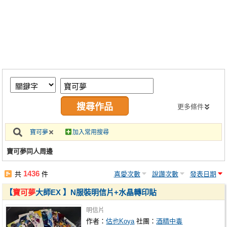
同人社團
工作委託
同人宣傳看板
繪圖藝廊
交流中心
攤位轉讓區
更多條件
會員功能選單
寶可夢
加入常用搜尋
會員中心
寶可夢同人周邊
註冊會員
1436
共
件
喜愛次數
說讚次數
發表日期
登入
【
寶可夢
大師EX 】N服裝明信片+水晶轉印貼
明信片
作者：
估也Koya
社團：
酒精中毒