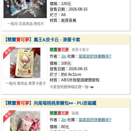
價格：120元
發售日期：2026-08-15
尺寸：A6
材質：紙質各異
一般向 文具用品 明信片
【精靈
寶可夢
】鳳王&皮卡丘 - 滑蓋卡套
精靈
寶可夢
車票卡套子
作者：
Jin
社團：
屎尿屁的快樂夥伴?
價格：100元
發售日期：2026-08-15
尺寸：約6.9x11cm
材質：ABS外殼堅固硬塑膠殼
一般向 實用品 車票卡套子
卡套皆附贈伸縮拉環一個~❤️
【精靈
寶可夢
】向尾喵桃桃果糖包🍬 - PU皮磁鐵
精靈
寶可夢
磁鐵
作者：
Jin
社團：
屎尿屁的快樂夥伴?
價格：80元