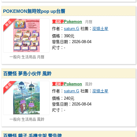
POKEMON無時效pop up台曆
寶可夢
Pokemon
月曆
作者：
saturn.G
社團：
炭燒土星
價格：390元
發售日期：2026-08-04
尺寸：-
一般向 生活用品 月曆
百變怪 夢島小伙伴 風鈴
寶可夢
Pokemon
風鈴
作者：
saturn.G
社團：
炭燒土星
價格：240元
發售日期：2026-08-04
尺寸：-
一般向 生活用品 風鈴
百變怪 鏡子 手機支架 警告牌