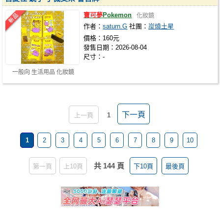
寶可夢
Pokemon
化妝鏡
作者：
saturn.G
社團：
炭燒土星
價格：160元
發售日期：2026-08-04
尺寸：-
一般向 生活用品 化妝鏡
下一頁
上一頁
1
1
2
3
4
5
6
7
8
9
10
共 144 頁
第一頁
上10頁
下10頁
最後頁