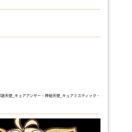
、解謎天使_キュアアンサー、神祕天使_キュアミスティック、