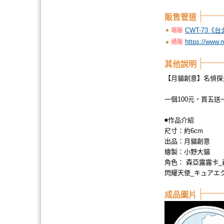
販售管道
CWT-73《
場販
https://www.
通販
其他說明
【月貓創意】名偵探
一個100元，買五
◾作品介紹
尺寸：約6cm
出品：月貓創意
繪製：小野大貓
角色： 森亞露露卡
閃耀天使_キュアエ
成品圖片