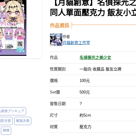
【月貓創意】名偵探光之
同人單面壓克力 飯友小立
作品資訊
作者
月貓創意工作室
作品
名偵探光之美少女
性質類別
一般向 收藏品 飯友立牌
價格
100元
Set價
500元
發售日期
?
名探偵プリキュア
尺寸
約5cm
暗影天使
解謎天使
材質
壓克力
棉棉