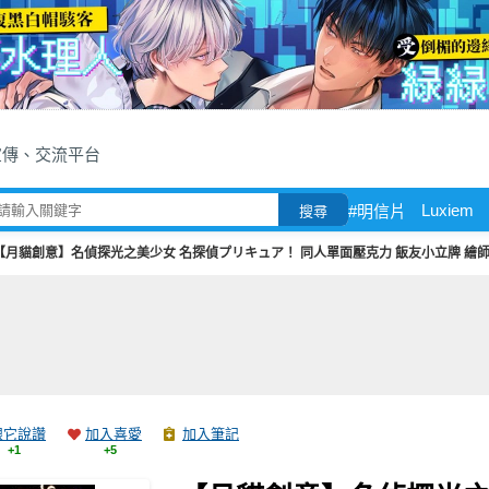
宣傳、交流平台
Luxiem
#明信片
搜尋
【月貓創意】名偵探光之美少女 名探偵プリキュア！ 同人單面壓克力 飯友小立牌 繪師
跟它說讚
加入喜愛
加入筆記
+1
+5