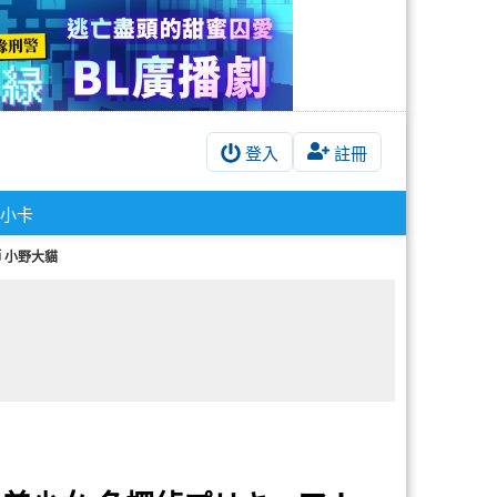
登入
註冊
小卡
 小野大貓