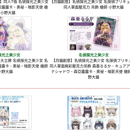
】同人T恤 名偵探光之美少女
【月貓創意】名偵探光之美少女 名探偵プリキ
亞露露卡、奥祕・暗影天使 繪
同人單面壓克力 吊飾 繪師 小野大貓
 小野大貓
探光之美少女
名偵探光之美少女
大立牌 名偵探光之美少女 名
【月貓創意】名偵探光之美少女 名探偵プリキ
露露卡、奥祕・暗影天使 繪師
同人單面絢彩壓克力吊飾 森亜るるか、キュア
小野大貓
ナシャドウ、森亞露露卡、奥祕・暗影天使 繪師
野大貓