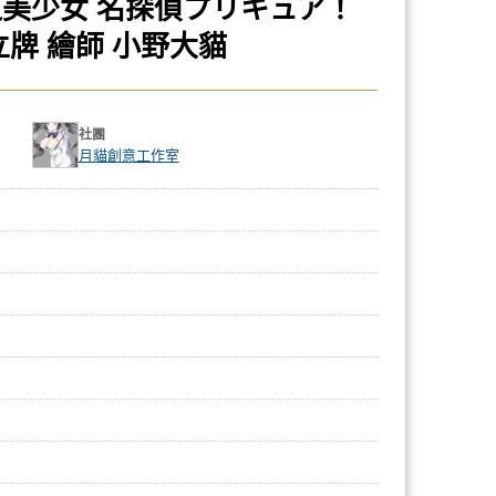
美少女 名探偵プリキュア！
牌 繪師 小野大貓
社團
月貓創意工作室