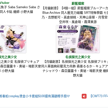
Vtuber
蔚藍檔案
子 Saba Sameko Saba さ
【月貓創意】【4個一組】蔚藍檔案ブルーアー
 同人卡貼 繪師 小野大貓
Blue Archive 同人壓克力磁鐵 SRT特殊學園 
乃、吉野妮可、高倉胡桃、天神山音葵、月雪宮
空井咲、風倉萌、霞澤美游
探光之美少女
名偵探光之美少女
之美少女 名探偵プリキュア
【月貓創意】名偵探光之美少女 名探偵プリキ
 森亞露露卡、奥祕・暗影天使
同人單面絢彩壓克力吊飾 森亜るるか、キュア
師 小野大貓
ナシャドウ、森亞露露卡、奥祕・暗影天使 繪師
野大貓
姬毒蛇cosplay燙金小卡套組$100還有滿額贈手扇🩷
【CWT73 