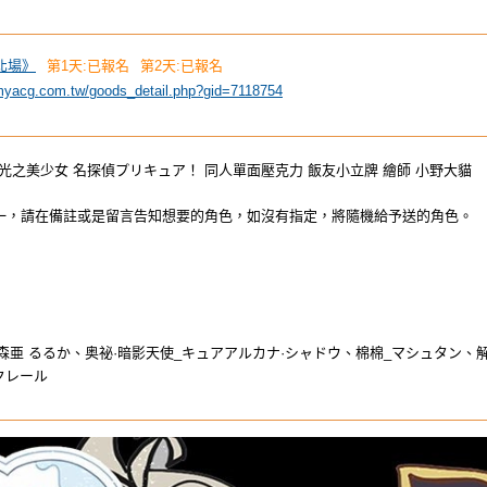
台北場》
第1天:已報名
第2天:已報名
myacg.com.tw/goods_detail.php?gid=7118754
光之美少女 名探偵プリキュア！ 同人單面壓克力 飯友小立牌 繪師 小野大貓
送一，請在備註或是留言告知想要的角色，如沒有指定，將隨機給予送的角色。
_森亜 るるか、奥祕·暗影天使_キュアアルカナ·シャドウ、棉棉_マシュタン
クレール