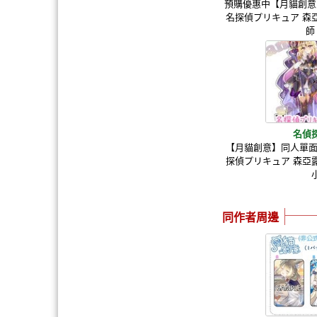
預購優惠中【月貓創意
名探偵プリキュア 森
師
名偵
【月貓創意】同人單面
探偵プリキュア 森亞
同作者周邊