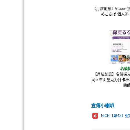
【月貓創意】Vtuber 鯊魚
めこさば 個人勢
名偵
【月貓創意】名偵探光
同人單面壓克力打卡棒
繪
宣傳小喇叭
NiCE【雞43】妮