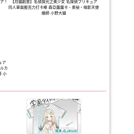
ュア！
【月貓創意】名偵探光之美少女 名探偵プリキュア
同人單面壓克力打卡棒 森亞露露卡、奥祕・暗影天使
繪師 小野大貓
ュア
アルカ
 小