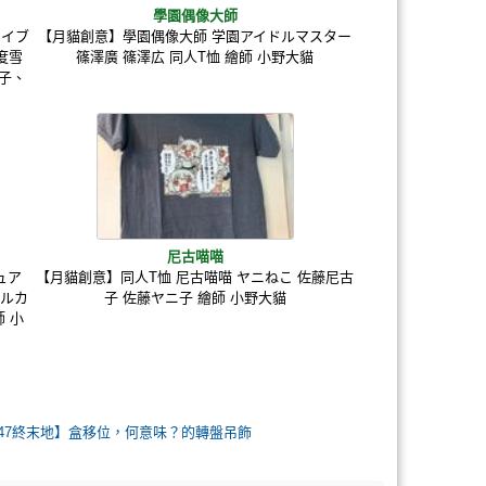
學園偶像大師
カイブ
【月貓創意】學園偶像大師 学園アイドルマスター
七度雪
篠澤廣 篠澤広 同人T恤 繪師 小野大貓
子、
尼古喵喵
ュア
【月貓創意】同人T恤 尼古喵喵 ヤニねこ 佐藤尼古
アルカ
子 佐藤ヤニ子 繪師 小野大貓
 小
FF47終末地】盒移位，何意味？的轉盤吊飾