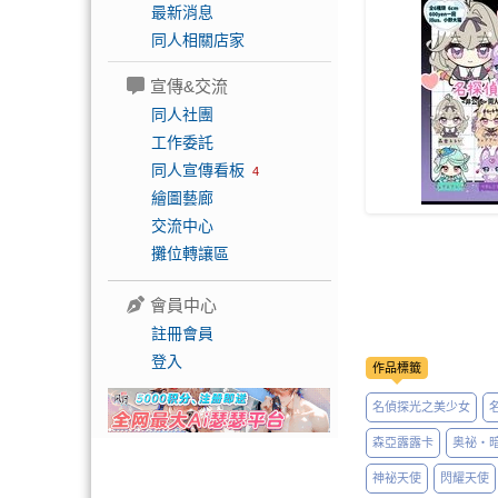
最新消息
同人相關店家
宣傳&交流
同人社團
工作委託
同人宣傳看板
4
繪圖藝廊
交流中心
攤位轉讓區
會員中心
註冊會員
登入
作品標籤
名偵探光之美少女
森亞露露卡
奥祕・
神祕天使
閃耀天使