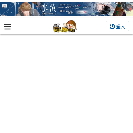
登入
BOOKY書集倉庫
同人作品
同人誌
同人周邊
同人數位作品
活動&消息
同人誌活動
最新消息
同人相關店家
宣傳&交流