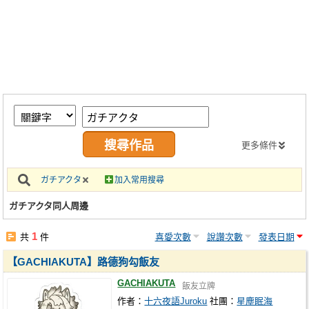
同人社團
工作委託
同人宣傳看板
繪圖藝廊
交流中心
攤位轉讓區
更多條件
會員功能選單
ガチアクタ
加入常用搜尋
會員中心
ガチアクタ同人周邊
註冊會員
1
共
件
喜愛次數
說讚次數
發表日期
登入
【GACHIAKUTA】路德狗勾飯友
GACHIAKUTA
飯友立牌
作者：
十六夜語Juroku
社團：
星塵眠海