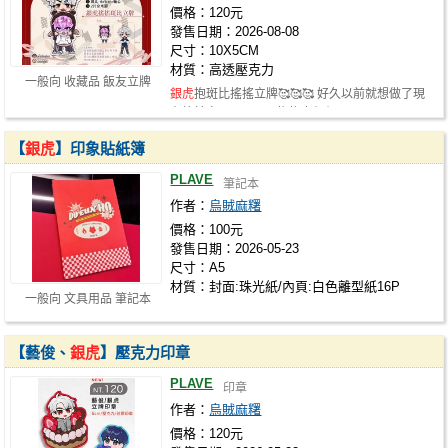
價格：120元
發售日期：2026-08-08
尺寸：10X5CM
材質：高透壓克力
一般向 收藏品 飯友立牌
銀虎
抱斑比搖搖立牌🥰🥰🥰 好久以前就想做了現
在終於實現，YATAZ抱抱套組價NT:120…
【
銀虎
】印象貼紙簿
PLAVE
筆記本
作者：
烏賊麻糬
價格：100元
發售日期：2026-05-23
尺寸：A5
材質：封面:珠光紙/內頁:白色離型紙16P
一般向 文具用品 筆記本
【藝俊、
銀虎
】壓克力印章
PLAVE
印章
作者：
烏賊麻糬
價格：120元