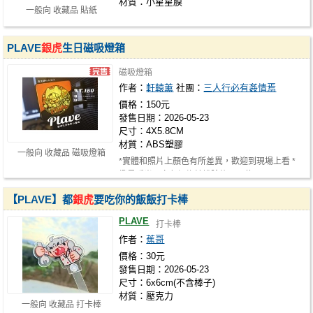
材質：小星星膜
一般向 收藏品 貼紙
PLAVE
銀虎
生日磁吸燈箱
磁吸燈箱
作者：
軒轅薰
社團：
三人行必有姦情焉
價格：150元
發售日期：2026-05-23
尺寸：4X5.8CM
材質：ABS塑膠
一般向 收藏品 磁吸燈箱
*實體和照片上顏色有所差異，歡迎到現場上看 *
燈是暖光，白色絕緣片拔除後即可使…
【PLAVE】都
銀虎
要吃你的飯飯打卡棒
PLAVE
打卡棒
作者：
蕉哥
價格：30元
發售日期：2026-05-23
尺寸：6x6cm(不含棒子)
材質：壓克力
一般向 收藏品 打卡棒