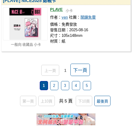
[PLAVE] NiCE2025 認親卡
PLAVE
小卡
作者：
yen
社團：
鬧鐘失靈
價格：免費發放
發售日期：2025-08-16
尺寸：105x148mm
材質：紙
一般向 收藏品 小卡
下一頁
上一頁
1
1
2
3
4
5
共 5 頁
第一頁
上10頁
下10頁
最後頁