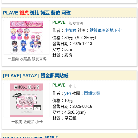
PLAVE
銀虎
斑比 諾亞 藝俊 河玟
PLAVE
飯友立牌
作者：
小御君
社團：
骷髏軍團的地下牢
價格：80元（Set:350元）
發售日期：2025-12-13
尺寸：5cm
材質：彩窗
一般向 收藏品 飯友立牌
[PLAVE] YATAZ | 燙金郵票貼紙
PLAVE
小卡
作者：
yen
社團：
鬧鐘失靈
價格：10元
發售日期：2025-08-16
尺寸：4.5x6.5(cm)
材質：星幻紙
一般向 收藏品 小卡