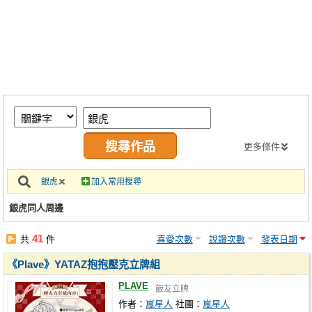
同人社團
工作委託
同人宣傳看板
繪圖藝廊
交流中心
攤位轉讓區
更多條件
會員功能選單
銀虎
加入常用搜尋
會員中心
銀虎同人周邊
註冊會員
41
共
件
喜愛次數
說讚次數
發表日期
登入
《Plave》YATAZ抱抱壓克立牌組
PLAVE
飯友立牌
作者：
嵐星人
社團：
嵐星人