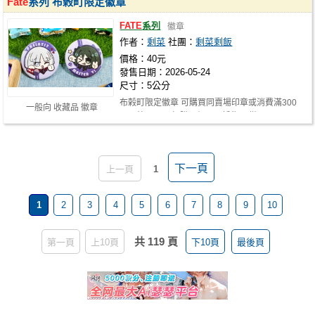
Fate
系列 布榖町限定徽章
FATE
系列
徽章
作者：
剩菜
社團：
剩菜剩飯
價格：40元
發售日期：2026-05-24
尺寸：5公分
布榖町限定徽章 可購買同賣場印章或消費滿300
一般向 收藏品 徽章
元另外以40元加購一組！不拆售~ (徽…
下一頁
上一頁
1
1
2
3
4
5
6
7
8
9
10
共 119 頁
第一頁
上10頁
下10頁
最後頁