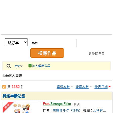
同人社團
工作委託
同人宣傳看板
繪圖藝廊
交流中心
攤位轉讓區
更多條件
會員功能選單
fate
加入常用搜尋
會員中心
fate同人周邊
註冊會員
1182
共
件
喜愛次數
說讚次數
發表日期
登入
獅綾半斷貼紙
Fate
/Strange Fake
貼紙
作者：
黒糖ミルク（炒奶）
社團：
北極有隻貓