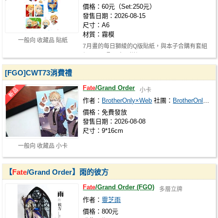
價格：60元（Set:250元）
發售日期：2026-08-15
尺寸：A6
材質：霧模
一般向 收藏品 貼紙
7月畫的每日獅綾的Q版貼紙，與本子合購有套組
價250元喔！ 本子詳細：https://www.p…
[FGO]CWT73消費禮
Fate
/Grand Order
小卡
作者：
BrotherOnly×Web
社團：
BrotherOnly×Web
價格：免費發放
發售日期：2026-08-08
尺寸：9*16cm
一般向 收藏品 小卡
【
Fate
/Grand Order】雨的彼方
Fate
/Grand Order (FGO)
多層立牌
作者：
靈芝雨
價格：800元