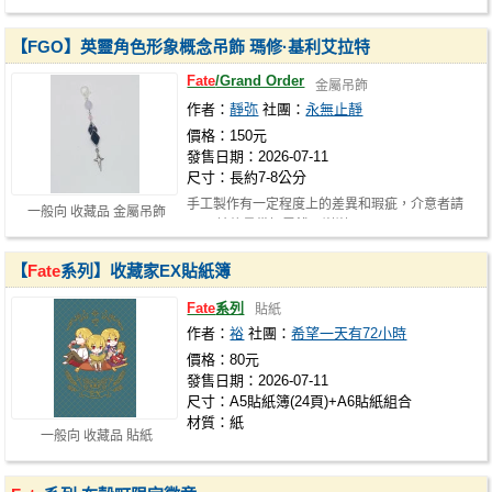
思 請儘量自備零錢，謝謝
【FGO】英靈角色形象概念吊飾 瑪修·基利艾拉特
Fate
/Grand Order
金屬吊飾
作者：
靜弥
社團：
永無止靜
價格：150元
發售日期：2026-07-11
尺寸：長約7-8公分
手工製作有一定程度上的差異和瑕疵，介意者請
一般向 收藏品 金屬吊飾
三思 請儘量備好零錢，謝謝
【
Fate
系列】收藏家EX貼紙簿
Fate
系列
貼紙
作者：
裕
社團：
希望一天有72小時
價格：80元
發售日期：2026-07-11
尺寸：A5貼紙簿(24頁)+A6貼紙組合
材質：紙
一般向 收藏品 貼紙