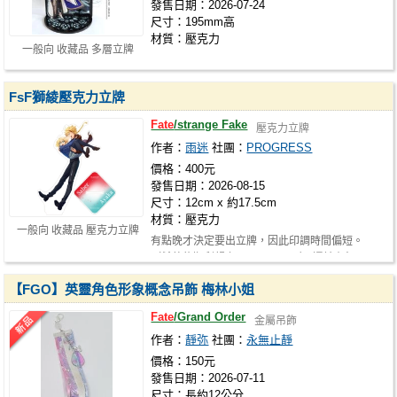
發售日期：2026-07-24
尺寸：195mm高
材質：壓克力
一般向 收藏品 多層立牌
FsF獅綾壓克力立牌
Fate
/strange Fake
壓克力立牌
作者：
雨迷
社團：
PROGRESS
價格：400元
發售日期：2026-08-15
尺寸：12cm x 約17.5cm
材質：壓克力
一般向 收藏品 壓克力立牌
有點晚才決定要出立牌，因此印調時間偏短。
（希望能順利趕上NiCE2⋯⋯！） 還請有興…
【FGO】英靈角色形象概念吊飾 梅林小姐
Fate
/Grand Order
金屬吊飾
作者：
靜弥
社團：
永無止靜
價格：150元
發售日期：2026-07-11
尺寸：長約12公分