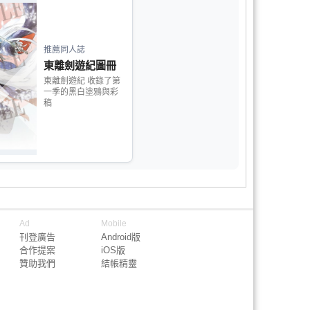
推薦同人誌
東離劍遊紀圖冊
東離劍遊紀 收錄了第
一季的黑白塗鴉與彩
稿
Ad
Mobile
刊登廣告
Android版
合作提案
iOS版
贊助我們
結帳精靈