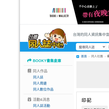
台灣的同人資訊集中
首頁
同人社團
BOOKY書集倉庫
同人作品
同人誌
同人周邊
同人數位作品
活動&消息
印‧記
同人誌活動