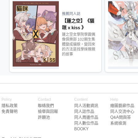
推薦同人誌
【蓮之空】《貓
咪 x kiss 》
蓮之空女學院學園偶
像俱樂部 102期生集
體變成貓娘，變回來
的方法是找學妹親親
的故事
Policy
Contact
Content
Help
隱私政策
聯絡我們
同人活動資訊
繪圖藝廊作品
免責聲明
檢舉與回報
同人誌作品
同人交流中心
許願池
同人周邊作品
Q&A問與答
同人數位作品
系統檢測
BOOKY