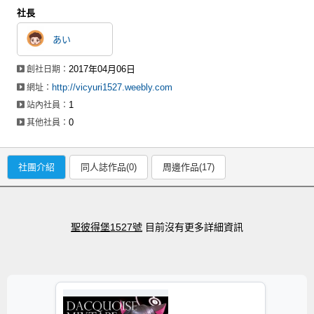
社長
あい
2017年04月06日
創社日期：
http://vicyuri1527.weebly.com
網址：
1
站內社員：
0
其他社員：
社團介紹
同人誌作品(0)
周邊作品(17)
聖彼得堡1527號
目前沒有更多詳細資訊