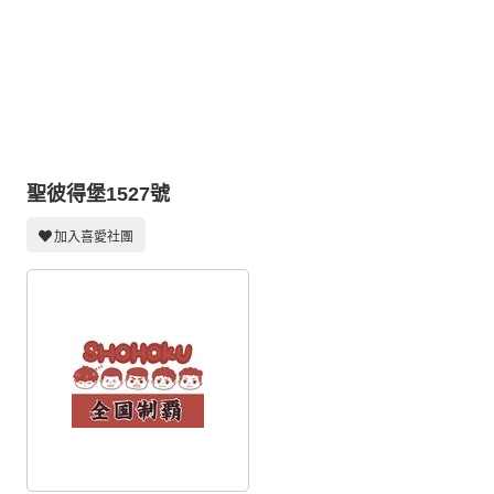
同人社團
工作委託
同人宣傳看板
繪圖藝廊
交流中心
聖彼得堡1527號
攤位轉讓區
加入喜愛社團
會員功能選單
會員中心
註冊會員
登入