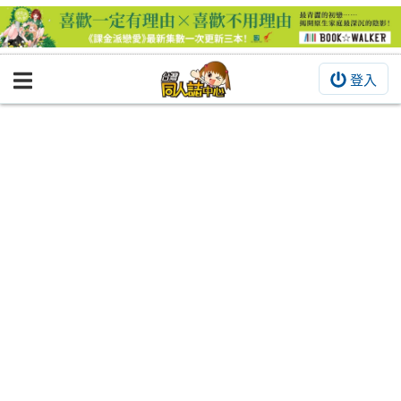
登入
BOOKY書集倉庫
同人作品
同人誌
同人周邊
同人數位作品
活動&消息
同人誌活動
最新消息
同人相關店家
宣傳&交流