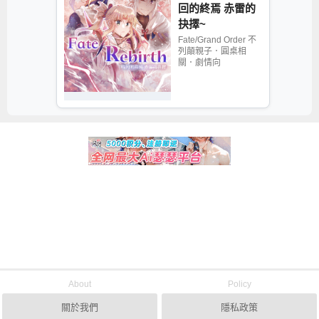
回的終焉 赤雷的
抉擇~
Fate/Grand Order 不
列顛親子．圓桌相
關．劇情向
About
Policy
關於我們
隱私政策