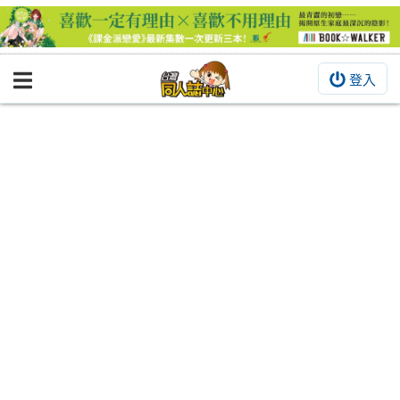
登入
BOOKY書集倉庫
同人作品
同人誌
同人周邊
同人數位作品
活動&消息
同人誌活動
最新消息
同人相關店家
宣傳&交流