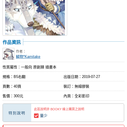
作品資訊
作者：
鱗物*Kamitake
性質屬性：一般向 原創類 插畫本
規格：B5右翻
出版日期：
2019-07-27
頁數：40頁
裝訂：無線膠裝
售價：300元
內頁：全彩影印
此區說明非 BOOKY 線上購買之說明
特別說明
量少