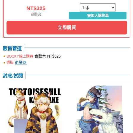
NT$325
實體書
加入購物車
立即購買
販售管道
實體本
NT$325
BOOKY線上購買
伯樂巷
通販
封底/試閱