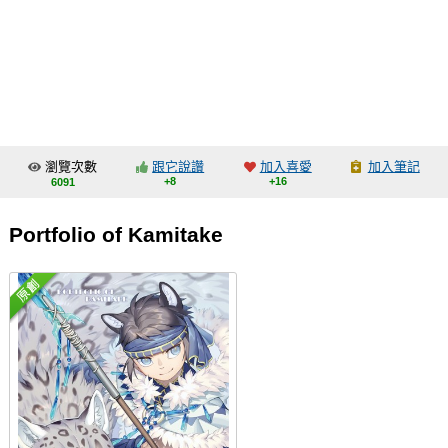
同人社團
工作委託
同人宣傳看板
繪圖藝廊
瀏覽次數
跟它說讚
加入喜愛
加入筆記
交流中心
+8
+16
6091
攤位轉讓區
Portfolio of Kamitake
會員功能選單
會員中心
註冊會員
登入