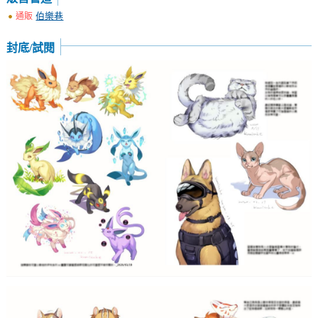
伯樂巷
通販
封底/試閱