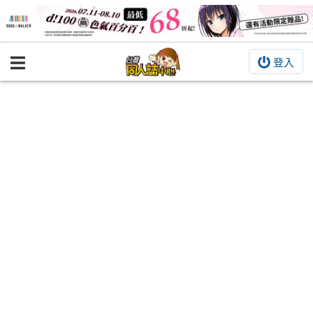
登入
BOOKY書集倉庫
同人作品
同人誌
同人周邊
同人數位作品
活動&消息
同人誌活動
最新消息
同人相關店家
宣傳&交流