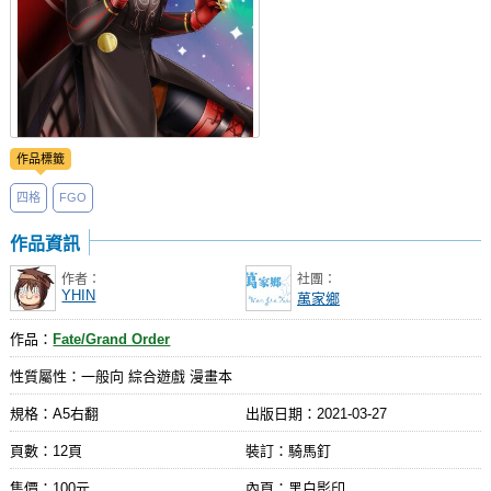
作品標籤
四格
FGO
作品資訊
作者：
社團：
YHIN
萬家鄉
作品：
Fate/Grand Order
性質屬性：一般向 綜合遊戲 漫畫本
規格：A5右翻
出版日期：
2021-03-27
頁數：12頁
裝訂：騎馬釘
售價：100元
內頁：黑白影印