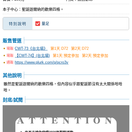
本子中心：聖誕迦爾納的歡樂四格。
量足
特別說明
販售管道
CWT-73《台北場》
第1天:D72
第2天:D72
場販
【CWT-74】(台北場)
第1天:預定參加
第2天:預定參加
場販
https://www.plurk.com/p/pcro3v
通販
其他說明
雖然是聖誕迦爾納的歡樂四格，但內容似乎跟聖誕節沒有太大關係哈哈
哈。
封底/試閱