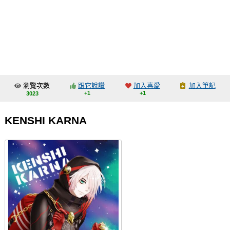
同人社團
工作委託
同人宣傳看板
繪圖藝廊
瀏覽次數
跟它說讚
加入喜愛
加入筆記
交流中心
+1
+1
3023
攤位轉讓區
KENSHI KARNA
會員功能選單
會員中心
註冊會員
登入