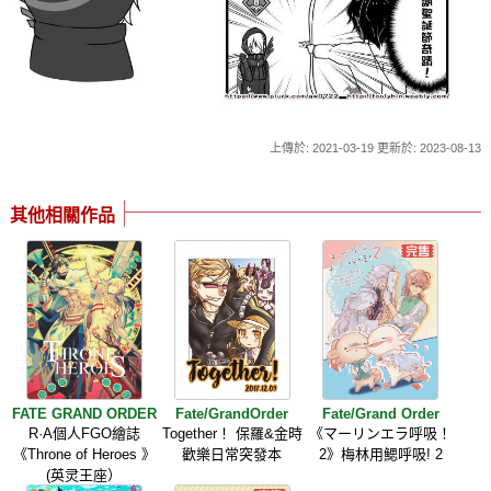
上傳於: 2021-03-19 更新於: 2023-08-13
其他相關作品
FATE GRAND ORDER
Fate/GrandOrder
Fate/Grand Order
R·A個人FGO繪誌
Together！ 保羅&金時
《マーリンエラ呼吸！
《Throne of Heroes 》
歡樂日常突發本
2》梅林用鰓呼吸! 2
(英灵王座）