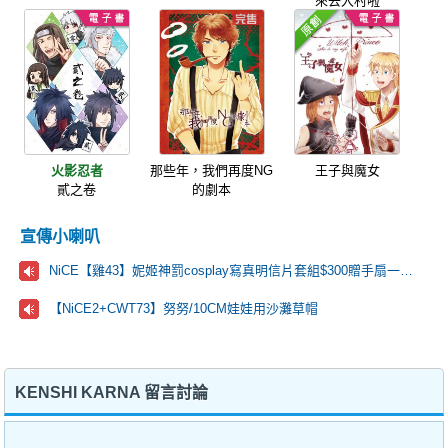
來去入村啦
火影忍者
那些年，我們再度NG
王子與魔女
貳之卷
的劇本
宣傳小喇叭
NiCE【雞43】妮姬神罰cosplay寫真明信片套組$300贈手扇一把🩷
【NiCE2+CWT73】努努/10CM娃娃用沙灘草帽
KENSHI KARNA 留言討論