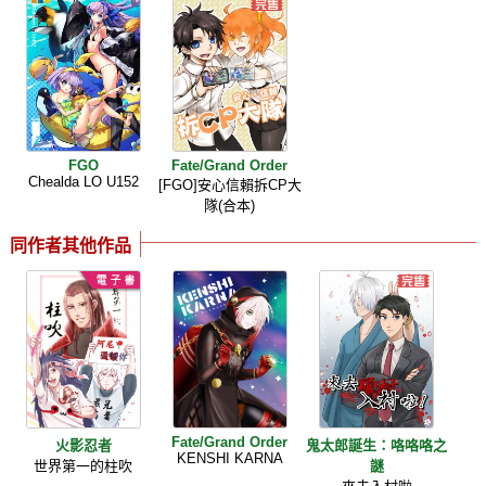
FGO
Fate/Grand Order
Chealda LO U152
[FGO]安心信賴拆CP大
隊(合本)
同作者其他作品
Fate/Grand Order
火影忍者
鬼太郎誕生：咯咯咯之
KENSHI KARNA
世界第一的柱吹
謎