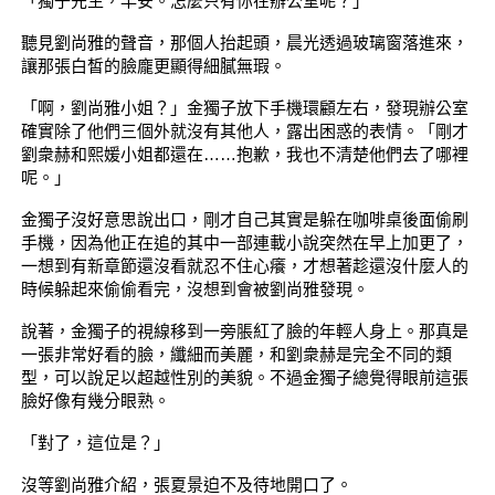
「獨子先生，早安。怎麼只有你在辦公室呢？」
聽見劉尚雅的聲音，那個人抬起頭，晨光透過玻璃窗落進來，
讓那張白皙的臉龐更顯得細膩無瑕。
「啊，劉尚雅小姐？」金獨子放下手機環顧左右，發現辦公室
確實除了他們三個外就沒有其他人，露出困惑的表情。「剛才
劉衆赫和熙媛小姐都還在……抱歉，我也不清楚他們去了哪裡
呢。」
金獨子沒好意思說出口，剛才自己其實是躲在咖啡桌後面偷刷
手機，因為他正在追的其中一部連載小說突然在早上加更了，
一想到有新章節還沒看就忍不住心癢，才想著趁還沒什麼人的
時候躲起來偷偷看完，沒想到會被劉尚雅發現。
說著，金獨子的視線移到一旁脹紅了臉的年輕人身上。那真是
一張非常好看的臉，纖細而美麗，和劉衆赫是完全不同的類
型，可以說足以超越性別的美貌。不過金獨子總覺得眼前這張
臉好像有幾分眼熟。
「對了，這位是？」
沒等劉尚雅介紹，張夏景迫不及待地開口了。