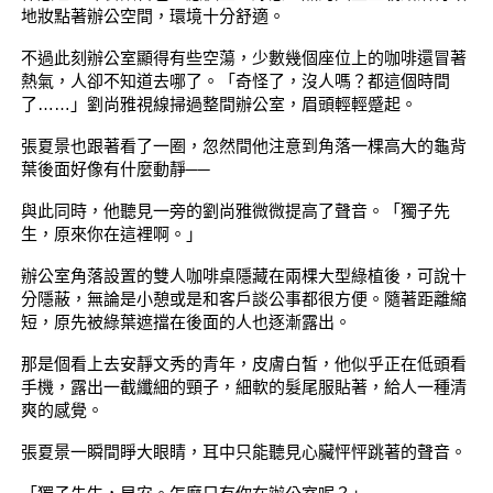
地妝點著辦公空間，環境十分舒適。
不過此刻辦公室顯得有些空蕩，少數幾個座位上的咖啡還冒著
熱氣，人卻不知道去哪了。「奇怪了，沒人嗎？都這個時間
了……」劉尚雅視線掃過整間辦公室，眉頭輕輕蹙起。
張夏景也跟著看了一圈，忽然間他注意到角落一棵高大的龜背
葉後面好像有什麼動靜──
與此同時，他聽見一旁的劉尚雅微微提高了聲音。「獨子先
生，原來你在這裡啊。」
辦公室角落設置的雙人咖啡桌隱藏在兩棵大型綠植後，可說十
分隱蔽，無論是小憩或是和客戶談公事都很方便。隨著距離縮
短，原先被綠葉遮擋在後面的人也逐漸露出。
那是個看上去安靜文秀的青年，皮膚白皙，他似乎正在低頭看
手機，露出一截纖細的頸子，細軟的髮尾服貼著，給人一種清
爽的感覺。
張夏景一瞬間睜大眼睛，耳中只能聽見心臟怦怦跳著的聲音。