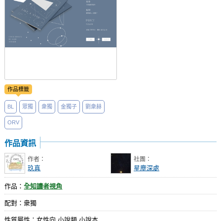
作品標籤
BL
眾獨
衆獨
金獨子
劉衆赫
ORV
作品資訊
作者：
社團：
玖真
星塵深處
作品：
全知讀者視角
配對：衆獨
性質屬性：女性向 小說類 小說本