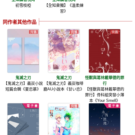
初雪枝椏
【全知衆獨】《溫柔練
習》
同作者其他作品
鬼滅之刃
鬼滅之刃
怪獸與葛林戴華德的罪
【鬼滅之刃】義炭小說
【鬼滅之刃】義炭咖啡
行
短篇合輯《夏恋慕》
廳AU小說本《甘い恋》
【怪獸與葛林戴華德的
罪行】骨科組突發小薄
本《Your Smell》