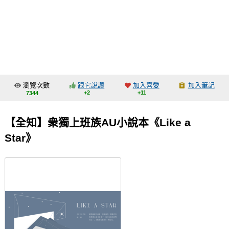
同人社團
工作委託
同人宣傳看板
繪圖藝廊
瀏覽次數
跟它說讚
加入喜愛
加入筆記
交流中心
+2
+11
7344
攤位轉讓區
【全知】衆獨上班族AU小說本《Like a
會員功能選單
Star》
會員中心
註冊會員
登入