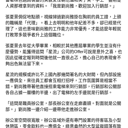
人資那裡拿到的資料。「我是劉尚雅，歡迎加入行銷部。」
張夏景侷促地點頭，視線掃過劉尚雅掛在胸前的員工證，上頭
的職稱是「代理」。看上去明明和他年紀差不多，卻已經是代
理了，這也意味劉尚雅的工作能力非常優秀，才能這麼年輕就
打敗眾多競爭者升上這個職位。
張夏景去年從大學畢業，相較於其他應屆畢業的學生並沒有什
麼優勢，能獲得這間「星流」公司的Offer可說是意外之喜，也
因此從確定報到時間後他就一直很忐忑，擔心自己的表現會不
夠出色無法留下來。
星流的規模或許比不上國內那幾間著名的大財閥，但內部設施
一應俱全，來往員工都會互相打招呼，工作氛圍算是相當不
錯。劉尚雅帶著他直接搭乘電梯來到行銷部，行銷部和公關部
各自占據一層樓的半邊，出了電梯的左手邊就是行銷部。
「這間是職員辦公室，部長辦公室在走廊盡頭。對面就是公關
部。」劉尚雅一邊介紹一邊帶他走進辦公室。
辦公室空間很寬敞，辦公區域外還有專門設置的待客區及小型
休憩區，零食飲料也一應俱全，綠意盎然的大型盆栽錯落有致