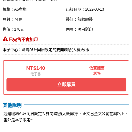
規格：A5右翻
出版日期：
2022-08-13
頁數：74頁
裝訂：無線膠裝
售價：170元
內頁：黑白影印
已完售不會加印
本子中心：職場AU+同居設定的雙向暗戀(大概)故事
NT$140
低實體書
18%
電子書
立即購買
其他說明
這是職場AU+同居設定ㄟ雙向暗戀(大概)故事，正文已全文公開在網路上，
番外是本子限定~