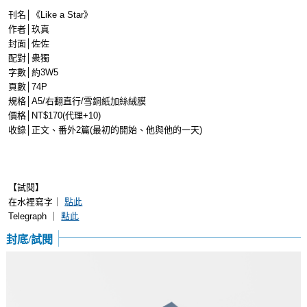
刊名│《Like a Star》
作者│玖真
封面│佐佐
配對│衆獨
字數│約3W5
頁數│74P
規格│A5/右翻直行/雪銅紙加絲絨膜
價格│NT$170(代理+10)
收錄│正文、番外2篇(最初的開始、他與他的一天)
【試閱】
在水裡寫字｜
點此
Telegraph ｜
點此
封底/試閱