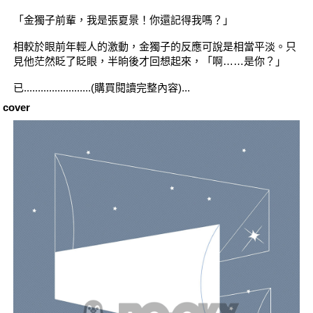
「金獨子前輩，我是張夏景！你還記得我嗎？」
相較於眼前年輕人的激動，金獨子的反應可說是相當平淡。只
見他茫然眨了眨眼，半晌後才回想起來，「啊……是你？」
已........................(購買閱讀完整內容)...
cover