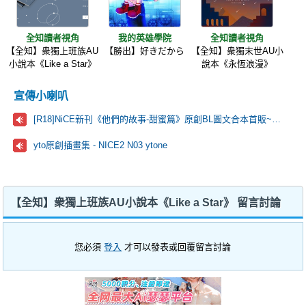
全知讀者視角
我的英雄學院
全知讀者視角
【全知】衆獨上班族AU
【勝出】好きだから
【全知】衆獨末世AU小
小說本《Like a Star》
說本《永恆浪漫》
宣傳小喇叭
[R18]NiCE新刊《他們的故事-甜蜜篇》原創BL圖文合本首販~歡迎來看看！
yto原創插畫集 - NICE2 N03 ytone
【全知】衆獨上班族AU小說本《Like a Star》 留言討論
您必須
登入
才可以發表或回覆留言討論