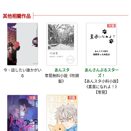
其他相關作品
今、話したい誰かがい
あんスタ
あんさんぶるスター
る
零晃無料小說《吹頭
ズ！
髮》
【あんスタ小料小說】
《素直になれよ！》
【零晃】