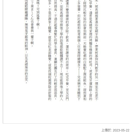
上傳於: 2023-05-22