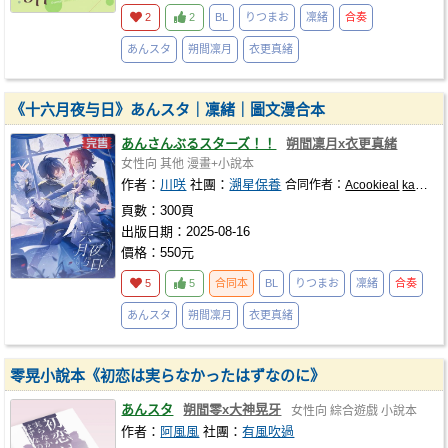
2
2
BL
りつまお
凜緒
合奏
あんスタ
朔間凜月
衣更真緒
《十六月夜与日》あんスタ｜凜緒｜圖文漫合本
あんさんぶるスターズ！！
朔間凜月x衣更真緒
女性向
其他
漫畫+小說本
作者：
川咲
社團：
溯星保養
合同作者：
Acookieal
kawasaki
頁數：300頁
出版日期：2025-08-16
價格：550元
5
5
合同本
BL
りつまお
凜緒
合奏
あんスタ
朔間凜月
衣更真緒
零晃小說本《初恋は実らなかったはずなのに》
あんスタ
朔間零x大神晃牙
女性向
綜合遊戲
小說本
作者：
阿風風
社團：
有風吹過