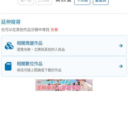
第一頁
上10頁
下10頁
最後頁
延伸搜尋
也可以在其他作品分類中尋找
合奏
相關周邊作品
瀏覽吊飾、立牌與其他同人商品
相關數位作品
尋找可線上閱讀或下載的作品