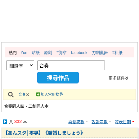
同人社團
工作委託
同人宣傳看板
繪圖藝廊
熱門
Yuri
貼紙
原創
#胸章
facebook
刀劍亂舞
#和紙
交流中心
攤位轉讓區
會員功能選單
更多條件
會員中心
合奏
加入常用搜尋
註冊會員
合奏同人誌、二創同人本
登入
332
共
本
喜愛次數
說讚次數
發表日期
【あんスタ│零晃】《結婚しましょう》