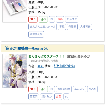
頁數：40頁
出版日期：2025-05-31
價格：150元
3
5
BL
合奏
あんスタ
あんさんぶるスターズ
零晃
朔間零
大神晃牙
偶像夢幻祭
［宗みか]星鳴曲—Ragnarök
あんさんぶるスターズ！！
齋宮宗x影片みか
一般向
綜合遊戲
小說本
作者：
夏野
社團：
紙片偶像的奴隸
頁數：68頁
出版日期：2025-05-31
價格：200元
3
1
BL
偶像夢幻祭
あんスタ
宗みか
斎宮宗
影片みか
合奏
BL