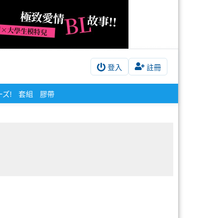
登入
註冊
ズ!
套組
膠帶