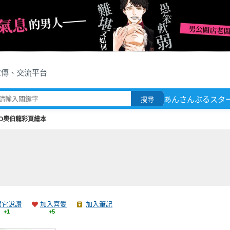
宣傳、交流平台
あんさんぶるスター
搜尋
GO奧伯龍彩頁繪本
跟它說讚
加入喜愛
加入筆記
+1
+5