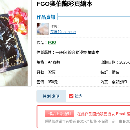
FGO奧伯龍彩頁繪本
作品資訊
作者：
楚風鈴antinese
作品：
FGO
性質屬性：一般向 綜合動漫類 插畫本
規格：A4右翻
出版日期：
2025-
頁數：32頁
裝訂：精裝
售價：350元
內頁：全彩影印
量少
特別說明
作品上架通知
在此作品開始販售後以 Email 
僅通知建議作者委託 BOOKY 販售 不保證一定可由 BOO