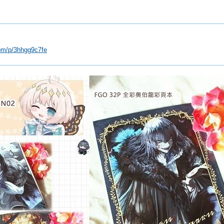
com/p/3hhgg9c7fe