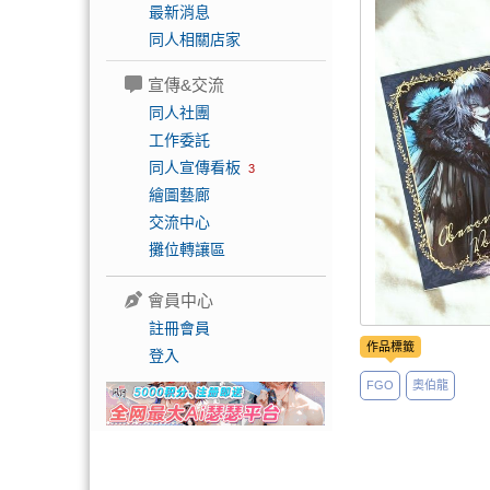
最新消息
同人相關店家
宣傳&交流
同人社團
工作委託
同人宣傳看板
3
繪圖藝廊
交流中心
攤位轉讓區
會員中心
註冊會員
作品標籤
登入
FGO
奧伯龍