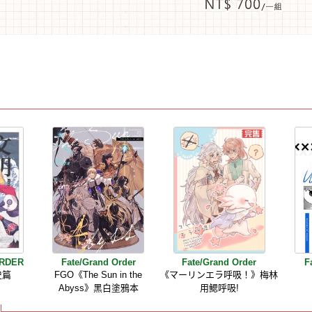
ORDER
Fate/Grand Order
Fate/Grand Order
F
史篇
FGO《The Sun in the
《マーリンエラ呼吸！》梅林
Abyss》黑白塗鴉本
用鰓呼吸!