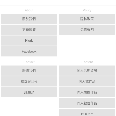
About
Policy
關於我們
隱私政策
更新履歷
免責聲明
Plurk
Facebook
Contact
Content
聯絡我們
同人活動資訊
檢舉與回報
同人誌作品
許願池
同人周邊作品
同人數位作品
BOOKY