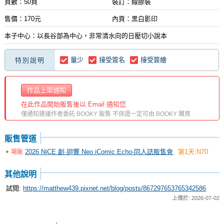
頁數：50頁
裝訂：線膠裝
售價：170元
內頁：黑白影印
本子中心：以長谷部為中心，非常清水向的日壓切小說本
量少
接受簽名
接受簽繪
特別說明
作品上架通知
在此作品開始販售後以 Email 通知您
僅通知建議作者委託 BOOKY 販售 不保證一定可由 BOOKY 購買
販售管道
2026 NiCE 創·迴響 Neo iComic Echo-同人誌販售會
第1天:N70
場販
其他說明
試閱:
https://matthew439.pixnet.net/blog/posts/867297653765342586
上傳於: 2026-07-02