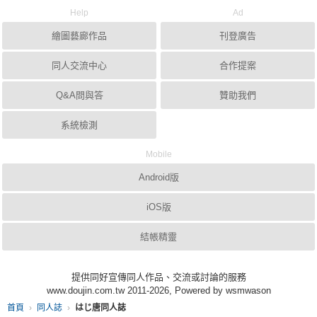
Help
Ad
繪圖藝廊作品
刊登廣告
同人交流中心
合作提案
Q&A問與答
贊助我們
系統檢測
Mobile
Android版
iOS版
結帳精靈
提供同好宣傳同人作品、交流或討論的服務
www.doujin.com.tw 2011-2026, Powered by wsmwason
首頁
同人誌
はじ唐同人誌