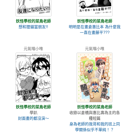
妖怪學校的菜鳥老師
妖怪學校的菜鳥老師
想和狸貓當朋友!!
明明是在畫倉惠比本 為什麼我
一直在畫藤平???
元氣喵小唯
元氣喵小唯
妖怪學校的菜鳥老師
妖怪學校的菜鳥老師
學趴
收錄以倉橋與惠比壽為主的各
封面畫的都沒演～
種短篇
身為老師的我哥和我的班上同
學關係似乎不單純！？