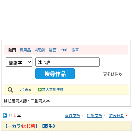
同人社團
工作委託
同人宣傳看板
繪圖藝廊
熱門
實用品
#原創
雙面
Yuri
徽章
交流中心
攤位轉讓區
會員功能選單
更多條件
會員中心
はじ唐
加入常用搜尋
註冊會員
はじ唐同人誌、二創同人本
登入
1
共
本
喜愛次數
說讚次數
發表日期
【一カラ/
はじ唐
】《蘇生》