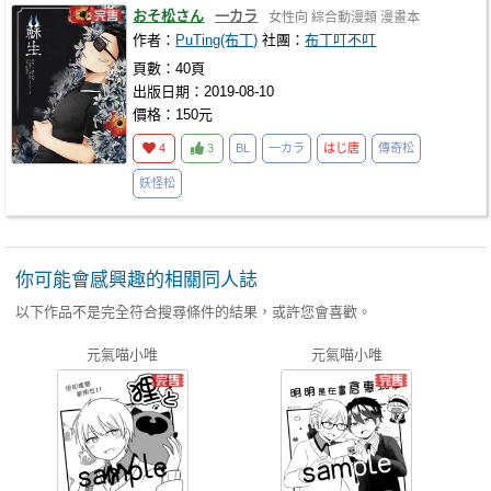
おそ松さん
一カラ
女性向
綜合動漫類
漫畫本
作者：
PuTing(布丁)
社團：
布丁叮不叮
頁數：40頁
出版日期：2019-08-10
價格：150元
4
3
BL
一カラ
はじ唐
傳奇松
妖怪松
你可能會感興趣的相關同人誌
以下作品不是完全符合搜尋條件的結果，或許您會喜歡。
元氣喵小唯
元氣喵小唯