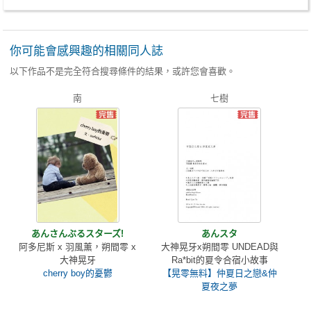
你可能會感興趣的相關同人誌
以下作品不是完全符合搜尋條件的結果，或許您會喜歡。
南
七樹
あんさんぶるスターズ!
あんスタ
阿多尼斯 x 羽風薰，朔間零 x
大神晃牙x朔間零 UNDEAD與
大神晃牙
Ra*bit的夏令合宿小故事
cherry boy的憂鬱
【晃零無料】仲夏日之戀&仲
夏夜之夢