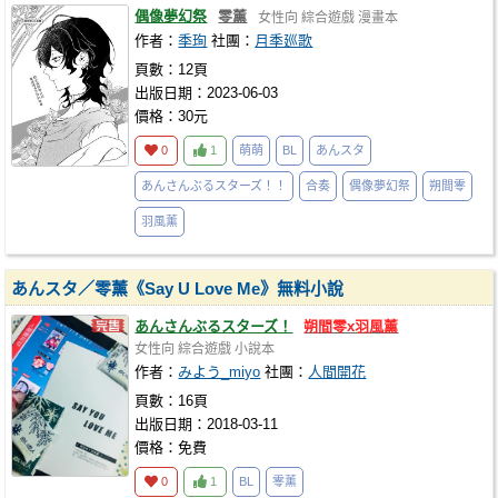
偶像夢幻祭
零薰
女性向
綜合遊戲
漫畫本
作者：
季珣
社團：
月季廵歌
頁數：12頁
出版日期：2023-06-03
價格：30元
0
1
萌萌
BL
あんスタ
あんさんぶるスターズ！！
合奏
偶像夢幻祭
朔間零
羽風薰
あんスタ／零薰《Say U Love Me》無料小說
あんさんぶるスターズ！
朔間零x羽風薰
女性向
綜合遊戲
小說本
作者：
みよう_miyo
社團：
人間開花
頁數：16頁
出版日期：2018-03-11
價格：免費
0
1
BL
零薰