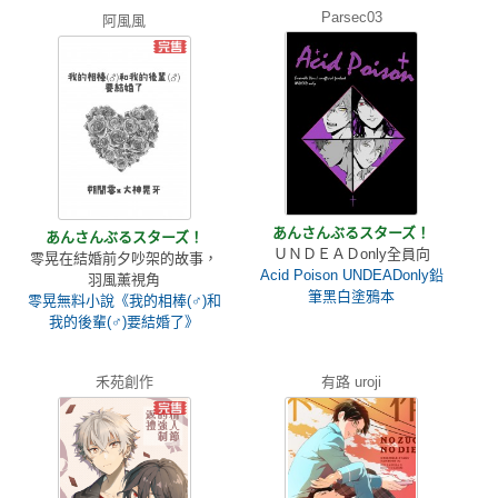
Parsec03
阿風風
あんさんぶるスターズ！
あんさんぶるスターズ！
ＵＮＤＥＡＤonly全員向
零晃在結婚前夕吵架的故事，
Acid Poison UNDEADonly鉛
羽風薰視角
筆黑白塗鴉本
零晃無料小說《我的相棒(♂)和
我的後輩(♂)要結婚了》
禾苑創作
有路 uroji