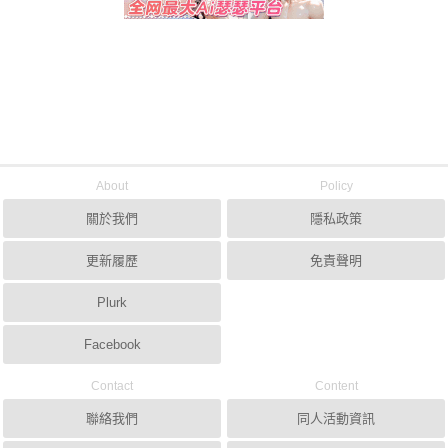
About
Policy
關於我們
隱私政策
更新履歷
免責聲明
Plurk
Facebook
Contact
Content
聯絡我們
同人活動資訊