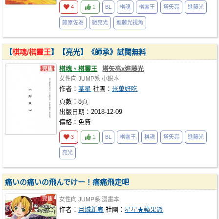
4
1
BL
棋魂
棋靈王
塔矢亮
進藤光
藤原佐為
微亮光
進藤光視角
【
棋魂/棋靈王
】【亮光】《師承》試閱無料
棋魂、棋靈王
塔矢亮x進藤光
女性向
JUMP系
小說本
作者：
某星
社團：
米菓好吃
頁數：8頁
出版日期：2018-12-09
價格：免費
3
1
BL
棋靈王
棋魂
塔矢亮
進藤光
亮光
痛いの痛いの飛んでけー！痛痛飛走吧
女性向
JUMP系
漫畫本
作者：
月城新哀
社團：
星星★蘋果派