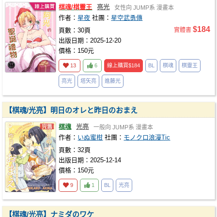
棋魂/棋靈王
亮光
女性向
JUMP系
漫畫本
作者：
星夜
社團：
星空武勇傳
$184
頁數：30頁
實體書
出版日期：2025-12-20
價格：150元
13
6
線上購買
$184
BL
棋魂
棋靈王
亮光
塔矢亮
進藤光
【棋魂/光亮】明日のオレと昨日のおまえ
棋魂
光亮
一般向
JUMP系
漫畫本
作者：
いぬ蜜柑
社團：
モノクロ浪漫Tic
頁數：32頁
出版日期：2025-12-14
價格：150元
9
1
BL
光亮
【棋魂/光亮】ナミダのワケ