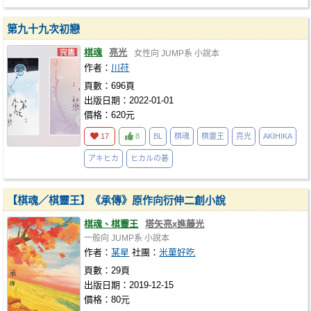
第九十九次初戀
棋魂
亮光
女性向
JUMP系
小說本
作者：
川苻
頁數：696頁
出版日期：2022-01-01
價格：620元
17
8
BL
棋魂
棋靈王
亮光
AKIHIKA
アキヒカ
ヒカルの碁
【棋魂／棋靈王】《承傳》原作向衍伸二創小說
棋魂、棋靈王
塔矢亮x進藤光
一般向
JUMP系
小說本
作者：
某星
社團：
米菓好吃
頁數：29頁
出版日期：2019-12-15
價格：80元