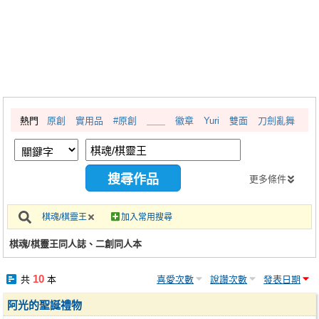
同人社團
工作委託
同人宣傳看板
繪圖藝廊
熱門
原創
實用品
#原創
＿＿
徽章
Yuri
雙面
刀劍亂舞
交流中心
攤位轉讓區
會員功能選單
更多條件
會員中心
棋魂/棋靈王
加入常用搜尋
註冊會員
棋魂/棋靈王同人誌、二創同人本
登入
10
共
本
喜愛次數
說讚次數
發表日期
阿光的聖誕禮物