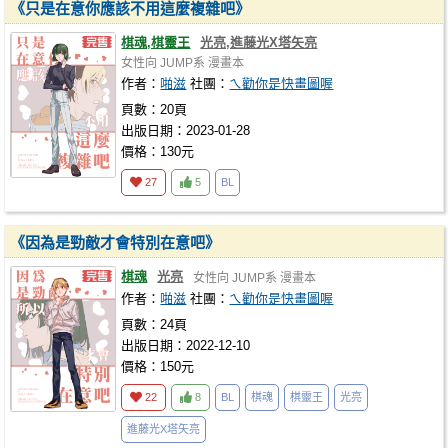
《只是在意你應該不用這麼複雜吧》
棋魂,棋靈王
光亮,進藤光X塔矢亮
女性向
JUMP系
漫畫本
作者：
啪滋
社團：
ㄟ勸你是快畫圖喔
頁數：20頁
出版日期：2023-01-28
價格：130元
27
5
BL
《因為是勁敵才會特別在意吧》
棋魂
光亮
女性向
JUMP系
漫畫本
作者：
啪滋
社團：
ㄟ勸你是快畫圖喔
頁數：24頁
出版日期：2022-12-10
價格：150元
22
8
BL
棋魂
棋靈王
光亮
進藤光X塔矢亮