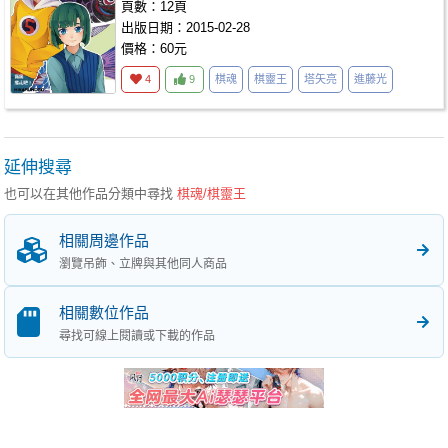
頁數：12頁
出版日期：2015-02-28
價格：60元
4
9
棋魂
棋靈王
塔矢亮
進藤光
延伸搜尋
也可以在其他作品分類中尋找
棋魂/棋靈王
相關周邊作品
瀏覽吊飾、立牌與其他同人商品
相關數位作品
尋找可線上閱讀或下載的作品