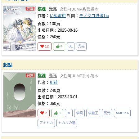
棋魂
光亮
女性向
JUMP系
漫畫本
作者：
いぬ蜜柑
社團：
モノクロ浪漫Tic
頁數：100頁
出版日期：2025-08-16
價格：250元
12
4
BL
光亮
起點
棋魂
亮光
女性向
JUMP系
小說本
作者：
川苻
頁數：240頁
出版日期：2023-10-01
價格：360元
7
3
BL
棋魂
棋靈王
亮光
AKIHIKA
アキヒカ
ヒカルの碁