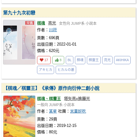
第九十九次初戀
棋魂
亮光
女性向
JUMP系
小說本
作者：
川苻
頁數：696頁
出版日期：2022-01-01
價格：620元
17
8
BL
棋魂
棋靈王
亮光
AKIHIKA
アキヒカ
ヒカルの碁
【棋魂／棋靈王】《承傳》原作向衍伸二創小說
棋魂、棋靈王
塔矢亮x進藤光
一般向
JUMP系
小說本
作者：
某星
社團：
米菓好吃
頁數：29頁
出版日期：2019-12-15
價格：80元