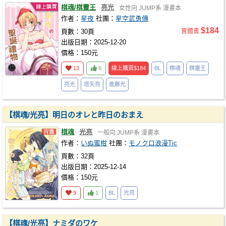
棋魂/棋靈王
亮光
女性向
JUMP系
漫畫本
作者：
星夜
社團：
星空武勇傳
$184
頁數：30頁
實體書
出版日期：2025-12-20
價格：150元
13
6
線上購買
$184
BL
棋魂
棋靈王
亮光
塔矢亮
進藤光
【棋魂/光亮】明日のオレと昨日のおまえ
棋魂
光亮
一般向
JUMP系
漫畫本
作者：
いぬ蜜柑
社團：
モノクロ浪漫Tic
頁數：32頁
出版日期：2025-12-14
價格：150元
9
1
BL
光亮
【棋魂/光亮】ナミダのワケ