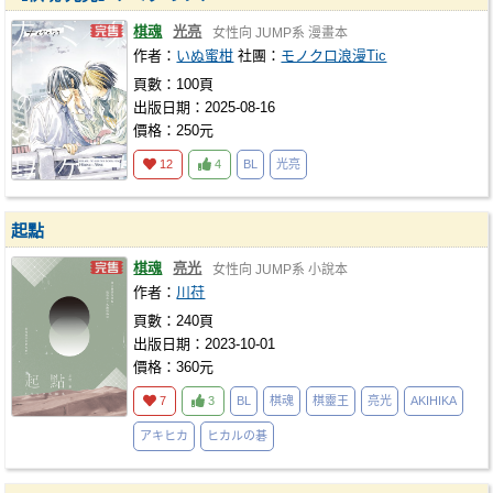
棋魂
光亮
女性向
JUMP系
漫畫本
作者：
いぬ蜜柑
社團：
モノクロ浪漫Tic
頁數：100頁
出版日期：2025-08-16
價格：250元
12
4
BL
光亮
起點
棋魂
亮光
女性向
JUMP系
小說本
作者：
川苻
頁數：240頁
出版日期：2023-10-01
價格：360元
7
3
BL
棋魂
棋靈王
亮光
AKIHIKA
アキヒカ
ヒカルの碁