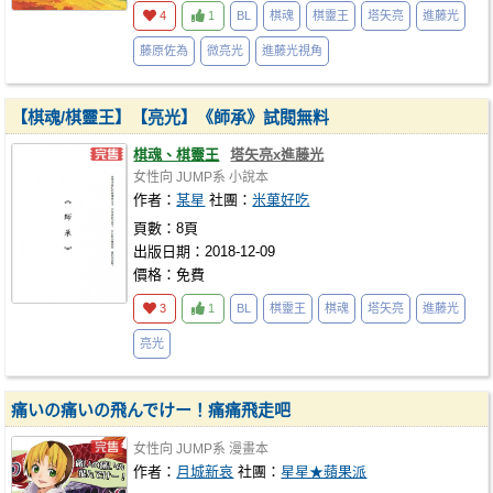
4
1
BL
棋魂
棋靈王
塔矢亮
進藤光
藤原佐為
微亮光
進藤光視角
【棋魂/棋靈王】【亮光】《師承》試閱無料
棋魂、棋靈王
塔矢亮x進藤光
女性向
JUMP系
小說本
作者：
某星
社團：
米菓好吃
頁數：8頁
出版日期：2018-12-09
價格：免費
3
1
BL
棋靈王
棋魂
塔矢亮
進藤光
亮光
痛いの痛いの飛んでけー！痛痛飛走吧
女性向
JUMP系
漫畫本
作者：
月城新哀
社團：
星星★蘋果派