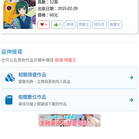
頁數：12頁
出版日期：2015-02-28
價格：60元
4
9
棋魂
棋靈王
塔矢亮
進藤光
延伸搜尋
也可以在其他作品分類中尋找
棋魂,棋靈王
相關周邊作品
瀏覽吊飾、立牌與其他同人商品
相關數位作品
尋找可線上閱讀或下載的作品