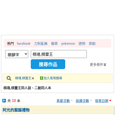
同人社團
工作委託
同人宣傳看板
繪圖藝廊
熱門
facebook
刀劍亂舞
徽章
pokemon
透明
原創
交流中心
攤位轉讓區
會員功能選單
更多條件
會員中心
棋魂,棋靈王
加入常用搜尋
註冊會員
棋魂,棋靈王同人誌、二創同人本
登入
10
共
本
喜愛次數
說讚次數
發表日期
阿光的聖誕禮物