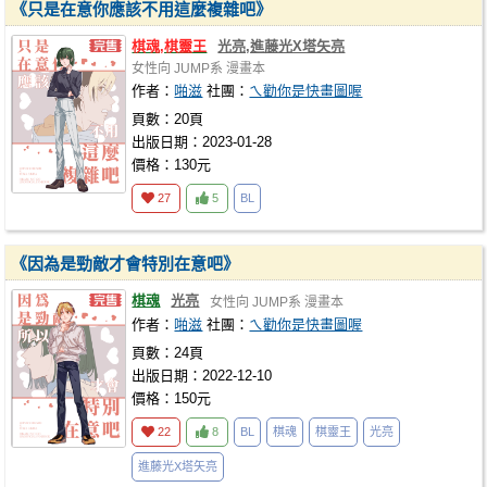
《只是在意你應該不用這麼複雜吧》
棋魂,棋靈王
光亮,進藤光X塔矢亮
女性向
JUMP系
漫畫本
作者：
啪滋
社團：
ㄟ勸你是快畫圖喔
頁數：20頁
出版日期：2023-01-28
價格：130元
27
5
BL
《因為是勁敵才會特別在意吧》
棋魂
光亮
女性向
JUMP系
漫畫本
作者：
啪滋
社團：
ㄟ勸你是快畫圖喔
頁數：24頁
出版日期：2022-12-10
價格：150元
22
8
BL
棋魂
棋靈王
光亮
進藤光X塔矢亮