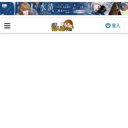
登入
BOOKY書集倉庫
同人作品
同人誌
同人周邊
同人數位作品
活動&消息
同人誌活動
最新消息
同人相關店家
宣傳&交流