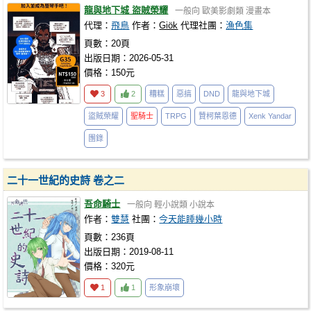
龍與地下城 盜賊榮耀
一般向
歐美影劇類
漫畫本
代理：
飛鳥
作者：
Giök
代理社團：
漁色集
頁數：20頁
出版日期：2026-05-31
價格：150元
3
2
糟糕
惡搞
DND
龍與地下城
盜賊榮耀
聖騎士
TRPG
贊柯葉恩德
Xenk Yandar
團錄
二十一世紀的史詩 卷之二
吾命騎士
一般向
輕小說類
小說本
作者：
雙慧
社團：
今天能睡幾小時
頁數：236頁
出版日期：2019-08-11
價格：320元
1
1
形象崩壞