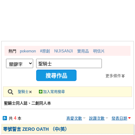
同人社團
工作委託
同人宣傳看板
繪圖藝廊
熱門
pokemon
#原創
NIJISANJI
實用品
明信片
交流中心
攤位轉讓區
會員功能選單
更多條件
會員中心
聖騎士
加入常用搜尋
註冊會員
聖騎士同人誌、二創同人本
登入
4
共
本
喜愛次數
說讚次數
發表日期
零號誓言 ZERO OATH （中/英）