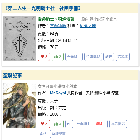
《第二人生－光明騎士社，社團手冊》
吾命騎士、特殊傳說
一般向
輕小說類
小說本
作者：
雪姬冰塵
社團：
幻夢之地
頁數：64頁
出版日期：2018-08-11
價格：70元
3
2
吾命騎士
特殊傳說
轉世
跨領域
聖騎記事
女性向
輕小說類
小說本
作者：
Mr.Royal
共同作者：
天夢
飄雅
小黑
深藍
頁數：未定
出版日期：未定
價格：200元
3
3
BL
吾命騎士
聖騎士
極光隨影
雷格
聖騎記事