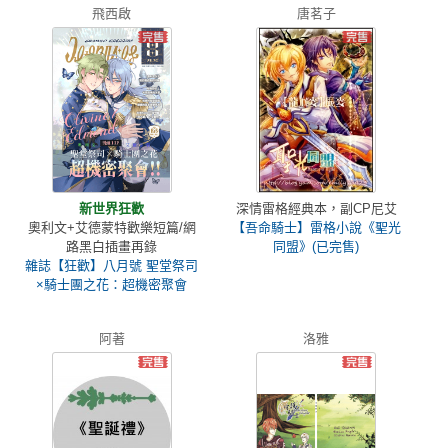
飛西啟
唐茗子
新世界狂歡
深情雷格經典本，副CP尼艾
奧利文+艾德蒙特歡樂短篇/網
【吾命騎士】雷格小說《聖光
路黑白插畫再錄
同盟》(已完售)
雜誌【狂歡】八月號 聖堂祭司
×騎士團之花：超機密聚會
阿著
洛雅