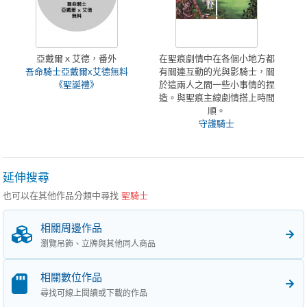
亞戴爾ｘ艾德，番外
在聖痕劇情中在各個小地方都
吾命騎士亞戴爾x艾德無料
有關連互動的光與影騎士，關
《聖誕禮》
於這兩人之間一些小事情的捏
造。與聖痕主線劇情搭上時間
順。
守護騎士
延伸搜尋
也可以在其他作品分類中尋找
聖騎士
相關周邊作品
瀏覽吊飾、立牌與其他同人商品
相關數位作品
尋找可線上閱讀或下載的作品