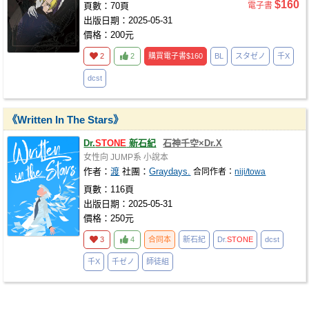
$160
頁數：70頁
電子書
出版日期：2025-05-31
價格：200元
2
2
購買電子書
$160
BL
スタゼノ
千X
dcst
《Written In The Stars》
Dr.
STONE
新石紀
石神千空×Dr.X
女性向
JUMP系
小說本
作者：
渡
社團：
Graydays.
合同作者：
niji/towa
頁數：116頁
出版日期：2025-05-31
價格：250元
3
4
合同本
新石紀
Dr.
STONE
dcst
千X
千ゼノ
師徒組