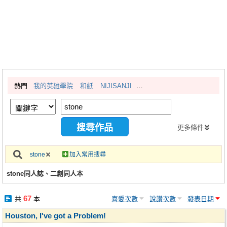
同人社團
工作委託
同人宣傳看板
繪圖藝廊
熱門
我的英雄學院
和紙
NIJISANJI
交流中心
攤位轉讓區
會員功能選單
更多條件
會員中心
stone
加入常用搜尋
註冊會員
stone同人誌、二創同人本
登入
67
共
本
喜愛次數
說讚次數
發表日期
Houston, I've got a Problem!