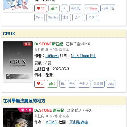
11
2
BL
新石紀
Dr.
Stone
石神千空
Xeno
Stanley
米千
ゼノ千
スタ千
CRUX
Dr.
STONE
新石紀
石神千空×Dr.X
女性向
JUMP系
漫畫本
作者：
niji/towa
社團：
No.3 Thorn Rd.
頁數：8頁
出版日期：2025-05-31
價格：免費
1
2
BL
千X
千ゼノ
師徒組
dcst
在科學無法觸及的地方
Dr.
STONE
新石紀
スタゼノ，千X
女性向
JUMP系
小說本
作者：
MOMO
社團：
悲劇製造機