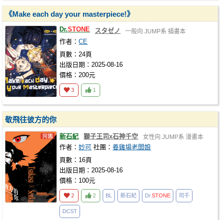
《Make each day your masterpiece!》
Dr.
STONE
スタゼノ
一般向
JUMP系
插畫本
作者：
CE
頁數：24頁
出版日期：2025-08-16
價格：200元
3
1
敬飛往彼方的你
新石紀
獅子王司x石神千空
女性向
JUMP系
漫畫本
作者：
妙可
社團：
養雞場老闆娘
頁數：16頁
出版日期：2025-08-16
價格：100元
2
2
BL
新石紀
Dr.
STONE
司千
DCST