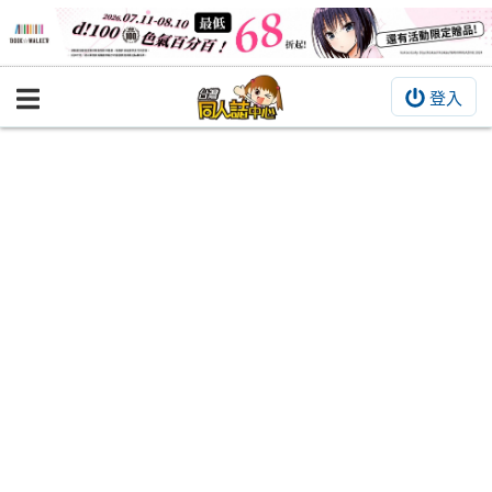
登入
BOOKY書集倉庫
同人作品
同人誌
同人周邊
同人數位作品
活動&消息
同人誌活動
最新消息
同人相關店家
宣傳&交流