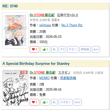
RE: 3740
Dr.
STONE
新石紀
石神千空×Dr.X
女性向
JUMP系
漫畫本
作者：
niji/towa
社團：
No.3 Thorn Rd.
頁數：20頁
出版日期：2026-05-23
價格：150元
4
3
BL
千X
千ゼノ
師徒組
dcst
A Special Birthday Surprise for Stanley
Dr.
STONE
新石紀
スタゼノ
女性向
JUMP系
小說本
作者：
MOMO
社團：
悲劇製造機
頁數：2頁
出版日期：2025-08-16
價格：免費
3
1
BL
スタゼノ
dcst