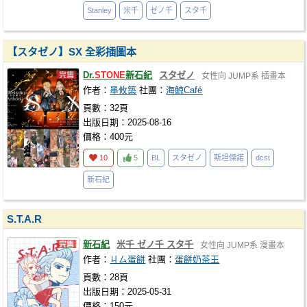
Stanley
米千
ゼノ千
スタ千
【スタゼノ】SX 全彩插圖本
Dr.
STONE
新石紀
スタゼノ
女性向
JUMP系
插畫本
作者：
墨攸築
社團：
海鯨Café
頁數：32頁
出版日期：2025-08-16
價格：400元
10
5
BL
スタゼノ
斯坦傑諾
dcst
新石紀
S.T.A.R
新石紀
米千 ゼノ千 スタ千
女性向
JUMP系
漫畫本
作者：
ㄐㄙ蛋餅
社團：
蛋餅奶茶王
頁數：28頁
出版日期：2025-05-31
價格：150元