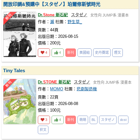
開放印調&預購中【スタゼノ】珀爾修斯號時光
Dr.
Stone
新石紀
スタゼノ
女性向
JUMP系
漫畫本
作者：
瀨
社團：
野生草_
頁數：44頁
出版日期：2026-08-15
價格：200元
4
4
新刊
美國組
史丹賽諾
煙叉
Tiny Tales
Dr.
STONE
新石紀
スタゼノ
女性向
JUMP系
漫畫本
作者：
MOMO
社團：
悲劇製造機
頁數：22頁
出版日期：2026-08-08
價格：100元
3
4
新刊
萌萌
BL
スタゼノ
dcst
菸叉