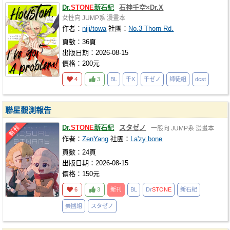
Dr.
STONE
新石紀
石神千空×Dr.X
女性向
JUMP系
漫畫本
作者：
niji/towa
社團：
No.3 Thorn Rd.
頁數：36頁
出版日期：2026-08-15
價格：200元
4
3
BL
千X
千ゼノ
師徒組
dcst
聯星觀測報告
Dr.
STONE
新石紀
スタゼノ
一般向
JUMP系
漫畫本
作者：
ZenYang
社團：
La'zy bone
頁數：24頁
出版日期：2026-08-15
價格：150元
6
3
新刊
BL
Dr
STONE
新石紀
美國組
スタゼノ