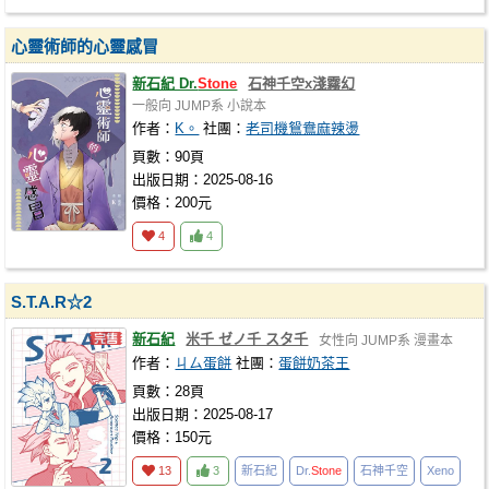
心靈術師的心靈感冒
新石紀 Dr.
Stone
石神千空x淺霧幻
一般向
JUMP系
小說本
作者：
K。
社團：
老司機鴛鴦麻辣燙
頁數：90頁
出版日期：2025-08-16
價格：200元
4
4
S.T.A.R☆2
新石紀
米千 ゼノ千 スタ千
女性向
JUMP系
漫畫本
作者：
ㄐㄙ蛋餅
社團：
蛋餅奶茶王
頁數：28頁
出版日期：2025-08-17
價格：150元
13
3
新石紀
Dr.
Stone
石神千空
Xeno