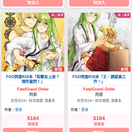
加入
加入
FGO閃恩R18本「和摯友上床？
FGO閃恩R18本「王，請認真工
理所當然！」
作！」
Fate/Grand
Order
Fate/Grand
Order
閃恩
閃恩
女性向18+
綜合遊戲
漫畫本
女性向18+
綜合遊戲
漫畫本
作者：
星夜
作者：
星夜
$184
$184
實體書
實體書