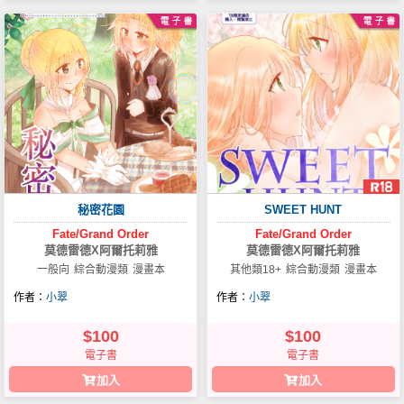
秘密花園
SWEET HUNT
Fate/Grand
Order
Fate/Grand
Order
莫德雷德X阿爾托莉雅
莫德雷德X阿爾托莉雅
一般向
綜合動漫類
漫畫本
其他類18+
綜合動漫類
漫畫本
作者：
小翠
作者：
小翠
$100
$100
電子書
電子書
加入
加入