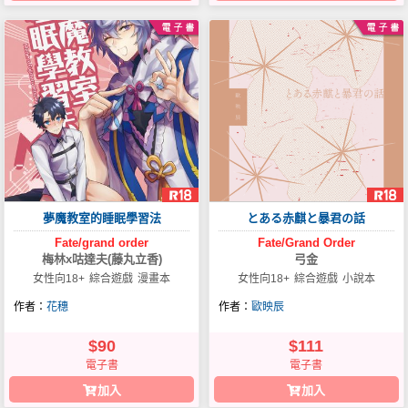
夢魔教室的睡眠學習法
とある赤麒と暴君の話
Fate/grand
order
Fate/Grand
Order
梅林x咕達夫(藤丸立香)
弓金
女性向18+
綜合遊戲
漫畫本
女性向18+
綜合遊戲
小說本
作者：
花穗
作者：
歐映辰
$90
$111
電子書
電子書
加入
加入