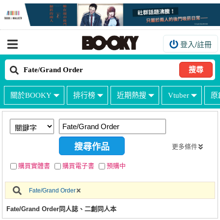
登入/註冊
我的購物車
我的訂單
搜尋
我的電子書架
關於BOOKY
排行榜
近期熱搜
Vtuber
原
如何購買
海外購買說明
常見問題Q&A
更多條件
如何委託販售
購買實體書
購買電子書
預購中
客服中心
Fate/Grand Order
台灣同人誌中心
Fate/Grand Order同人誌、二創同人本