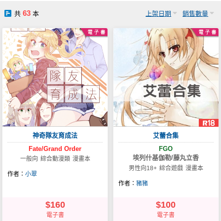
社團管理中心
63
共
本
上架日期
銷售數量
登入BOOKY委託管理
神奇隊友育成法
艾蕾合集
Fate/Grand
Order
FGO
埃列什基伽勒/藤丸立香
一般向
綜合動漫類
漫畫本
男性向18+
綜合遊戲
漫畫本
作者：
小翠
作者：
豬豬
$160
$100
電子書
電子書