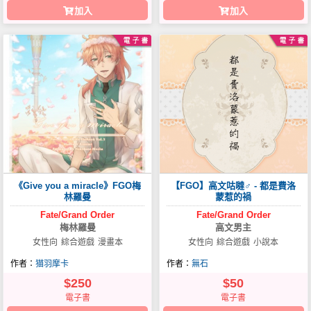
加入
加入
《Give you a miracle》FGO梅
【FGO】高文咕噠♂ - 都是費洛
林羅曼
蒙惹的禍
Fate/Grand
Order
Fate/Grand
Order
梅林羅曼
高文男主
女性向
綜合遊戲
漫畫本
女性向
綜合遊戲
小說本
作者：
猫羽摩卡
作者：
無石
$250
$50
電子書
電子書