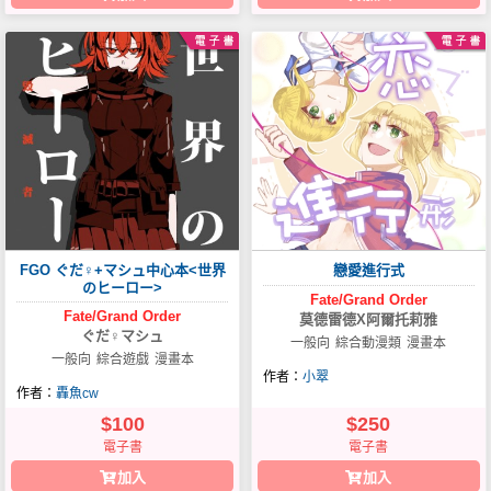
FGO ぐだ♀+マシュ中心本<世界
戀愛進行式
のヒーロー>
Fate/Grand
Order
Fate/Grand
Order
莫德雷德X阿爾托莉雅
ぐだ♀マシュ
一般向
綜合動漫類
漫畫本
一般向
綜合遊戲
漫畫本
作者：
小翠
作者：
轟魚cw
$100
$250
電子書
電子書
加入
加入