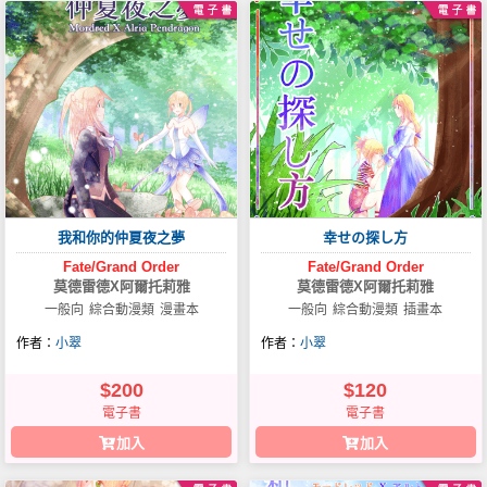
我和你的仲夏夜之夢
幸せの探し方
Fate/Grand
Order
Fate/Grand
Order
莫德雷德X阿爾托莉雅
莫德雷德X阿爾托莉雅
一般向
綜合動漫類
漫畫本
一般向
綜合動漫類
插畫本
作者：
小翠
作者：
小翠
$200
$120
電子書
電子書
加入
加入