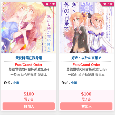
天使降臨在我身邊
好き、以外の言葉で
Fate/Grand
Order
Fate/Grand
Order
莫德雷德X阿爾托莉雅(Lily)
莫德雷德X阿爾托莉雅(Lily)
一般向
綜合動漫類
漫畫本
一般向
綜合動漫類
漫畫本
作者：
小翠
作者：
小翠
$100
$100
電子書
電子書
加入
加入