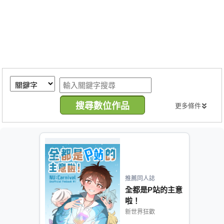
同人社團
工作委託
同人宣傳看板
繪圖藝廊
交流中心
攤位轉讓區
更多條件
會員功能選單
會員中心
註冊會員
登入
推薦同人誌
全都是P站的主意
啦！
新世界狂歡