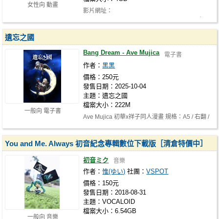
女性向 動畫
影片網址：
https://youtube.com/shorts/QqpWBJe3wXE 本子
連結：https://www.douji…
遺忘之國
Bang Dream - Ave Mujica
電子書
作者：
黑黑
價格：250元
發售日期：2025-10-04
主題：遺忘之國
檔案大小：222M
一般向 電子書
Ave Mujica 初華x祥子同人漫畫 規格：A5 / 右翻 /
40P / 250 NTD
You and Me. Always 初音紀念專輯數位下載版［清倉特價中］
初音ミク
音樂
作者：
惟(ゆい)
社團：
VSPOT
價格：150元
發售日期：2018-08-31
主題：VOCALOID
檔案大小：6.54GB
一般向 音樂