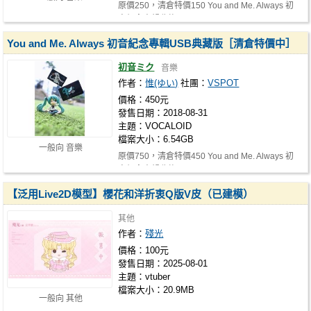
原價250，清倉特價150 You and Me. Always 初
音紀念專輯收錄了You and Me. Always…
You and Me. Always 初音紀念專輯USB典藏版［清倉特價中］
初音ミク
音樂
作者：
惟(ゆい)
社團：
VSPOT
價格：450元
發售日期：2018-08-31
主題：VOCALOID
檔案大小：6.54GB
一般向 音樂
原價750，清倉特價450 You and Me. Always 初
音紀念專輯收錄了You and Me. Always…
【泛用Live2D模型】櫻花和洋折衷Q版V皮（已建模）
其他
作者：
殘光
價格：100元
發售日期：2025-08-01
主題：vtuber
檔案大小：20.9MB
一般向 其他