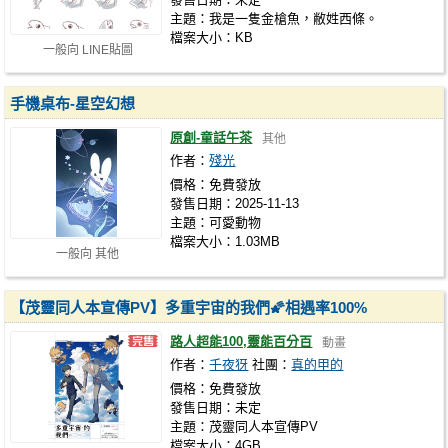
主題：我是一隻金槍魚，敝姓西條。
檔案大小：KB
一般向 LINE貼圖
手機桌布-星空幻想
原創-童話午茶
其他
作者：
殘光
價格：免費發放
發售日期：2025-11-13
主題：可愛動物
檔案大小：1.03MB
一般向 其他
【茂靈同人本宣傳PV】多重宇宙的我們🌠相遇率100%
路人超能100,靈能百分百
動畫
作者：
千夜犽
社團：
真的甲的
價格：免費發放
發售日期：未定
主題：茂靈同人本宣傳PV
檔案大小：4GB