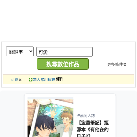
同人社團
工作委託
同人宣傳看板
繪圖藝廊
交流中心
攤位轉讓區
更多條件
會員功能選單
條件
可愛
加入常用搜尋
會員中心
註冊會員
登入
推薦同人誌
【盜墓筆記】瓶
邪本《有他在的
日子2》