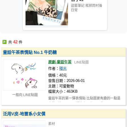
盜墓筆記 瓶邪雨村後
日常
42
共
件
童話午茶表情貼 No.1 牛奶糖
原創-童話午茶
LINE貼圖
作者：
殘光
價格：40元
發售日期：2026-06-01
主題：可愛動物
檔案大小：463KB
一般向 LINE貼圖
童話午茶的第一彈表情貼 比貼圖更有趣的一點是
合併玩法(❁´◡`❁) 趕快去買來玩玩看吧
泛用V皮-地雷系小女僕
素材