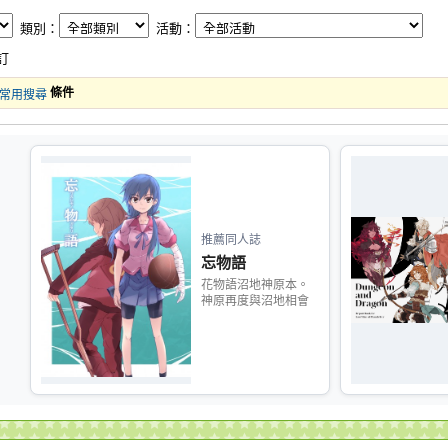
類別：
活動：
訂
條件
常用搜尋
推薦同人誌
忘物語
花物語沼地神原本。
神原再度與沼地相會