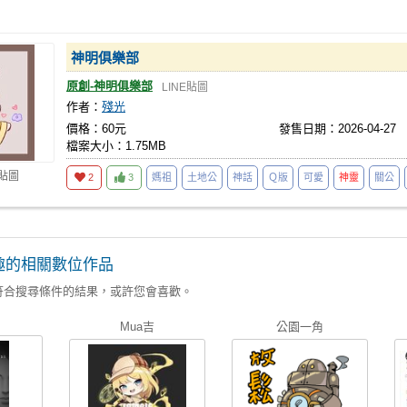
神明俱樂部
原創-神明俱樂部
LINE貼圖
作者：
殘光
價格：60元
發售日期：2026-04-27
檔案大小：1.75MB
E貼圖
2
3
媽祖
土地公
神話
Ｑ版
可愛
神靈
關公
趣的相關數位作品
符合搜尋條件的結果，或許您會喜歡。
Mua吉
公園一角