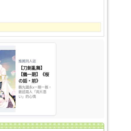
推薦同人誌
【刀劍亂舞】
【鶴一期】《桜
の話‧前》
鶴丸國永x一期一振，
敘述兩人「両片思
い」的心情