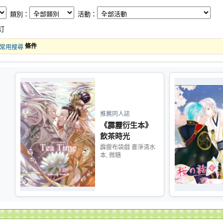
類別：
活動：
訂
條件
常用搜尋
推薦同人誌
《霹靂衍生本》
飲茶時光
霹靂布袋戲 書淨清水
本, 微糖