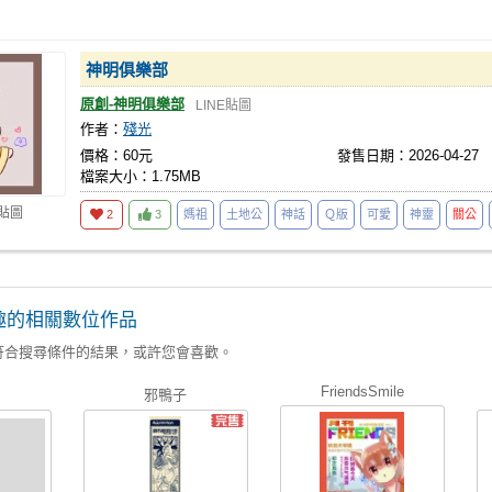
神明俱樂部
原創-神明俱樂部
LINE貼圖
作者：
殘光
價格：60元
發售日期：2026-04-27
檔案大小：1.75MB
E貼圖
2
3
媽祖
土地公
神話
Ｑ版
可愛
神靈
關公
趣的相關數位作品
符合搜尋條件的結果，或許您會喜歡。
FriendsSmile
邪鴨子