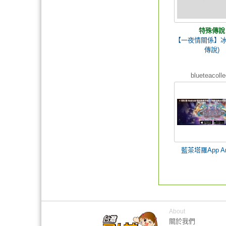
特殊傳說
【一夜情關係】冰
傳說)
blueteacoll
藍茶塔羅App And
About
關於我們