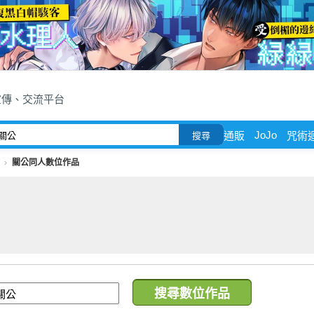
宣傳、交流平台
JoJo
通販
咒術
搜尋
關公同人數位作品