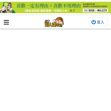
登入
BOOKY書集倉庫
同人作品
同人誌
同人周邊
同人數位作品
活動&消息
同人誌活動
最新消息
同人相關店家
宣傳&交流