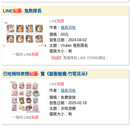
LINE
貼圖
- 鬼熊隊長
LINE
貼圖
作者：
猫島羽依
價格：60元
發售日期：2024-04-02
主題：Vtuber 鬼熊隊長
檔案大小：無
一般向 LINE
貼圖
【
貼圖
】鬼雄隊長 LINE STORE網址：
https://store.line.me/stickershop/product/26…
巴哈姆特表情
貼圖
- 鷲《銀髮魅魔-竹筍耳朵》
LINE
貼圖
作者：
猫島羽依
價格：免費發放
發售日期：2025-02-18
主題：米哈游梗
檔案大小：無
一般向 LINE
貼圖