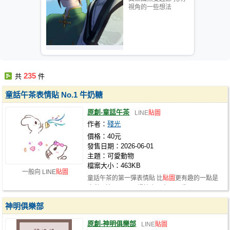
視角的一些想法
235
共
件
童話午茶表情貼 No.1 牛奶糖
原創-童話午茶
LINE
貼圖
作者：
殘光
價格：40元
發售日期：2026-06-01
主題：可愛動物
檔案大小：463KB
一般向 LINE
貼圖
童話午茶的第一彈表情貼 比
貼圖
更有趣的一點是
合併玩法(❁´◡`❁) 趕快去買來玩玩看吧
神明俱樂部
原創-神明俱樂部
LINE
貼圖