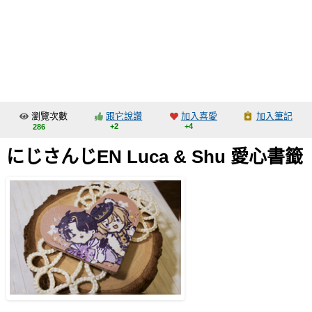
同人社團
工作委託
同人宣傳看板
繪圖藝廊
瀏覽次數
跟它說讚
加入喜愛
加入筆記
交流中心
+2
+4
286
攤位轉讓區
にじさんじEN Luca & Shu 愛心書籤
會員功能選單
會員中心
註冊會員
登入