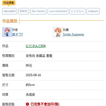
作品標籤
NijisanjiEN
彩虹社
Shu Yamino
Luca Kaneshiro
にじさんじ
mafiyami
作品資訊
作者
社團
葉子ˇTT
Smile.Supreme
作品
にじさんじEN
性質類別
女性向 收藏品 書籤
價格
80元
發售日期
2025-08-16
尺寸
約5cm
材質
合成皮
已完售不會加印(製)
販售狀態