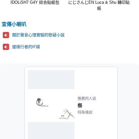
IDOLiSH7 G4Y 綜合貼紙包
にじさんじEN Luca & Shu 轉印貼
紙
宣傳小喇叭
關於聲音心理實驗的懸疑小說
邊緣行者的IF線
推薦同人誌
祭
特殊傳說