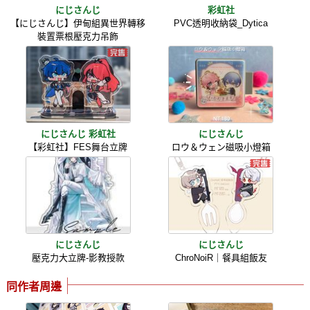
にじさんじ
彩虹社
【にじさんじ】伊甸組異世界轉移
PVC透明收納袋_Dytica
裝置票根壓克力吊飾
にじさんじ 彩虹社
にじさんじ
【彩虹社】FES舞台立牌
ロウ＆ウェン磁吸小燈箱
にじさんじ
にじさんじ
壓克力大立牌-影教授款
ChroNoiR｜餐具組飯友
同作者周邊