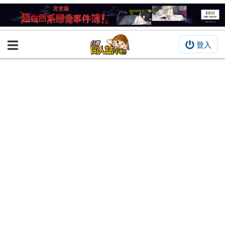
登入
BOOKY書集倉庫
同人作品
同人誌
同人周邊
同人數位作品
活動&消息
同人誌活動
最新消息
同人相關店家
宣傳&交流