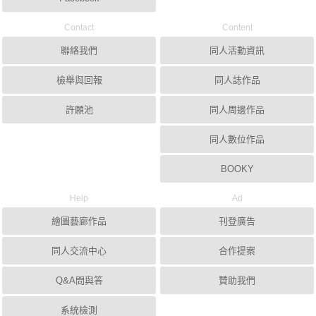
Contact
Content
聯絡我們
同人活動資訊
檢舉與回報
同人誌作品
許願池
同人周邊作品
同人數位作品
BOOKY
Help
Ad
繪圖藝廊作品
刊登廣告
同人交流中心
合作提案
Q&A問與答
贊助我們
系統檢測