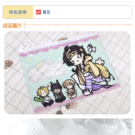
量足
特別說明
成品圖片