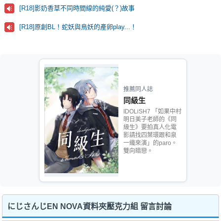
[R18]影奶香草不同時間線的純愛(？)故事
[R18]原創BL！蛇妖與鳥妖的產卵play...！
推薦同人誌
同級生
IDOLiSH7 「如果中村
明日美子老師的《同
級生》要拍真人化電
影請找四葉環跟和泉
一織來演」的paro。
雙向暗戀。
にじさんじEN NOVA資料夾壓克力組 留言討論