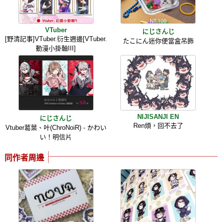
VTuber
にじさんじ
[野清記事]VTuber.衍生週邊[VTuber.
たこにん迷你便當盒吊飾
動漫小掛軸III]
NIJISANJI EN
にじさんじ
Ren煩，回不去了
Vtuber葛葉、叶(ChroNoiR) - かわい
い！明信片
同作者周邊