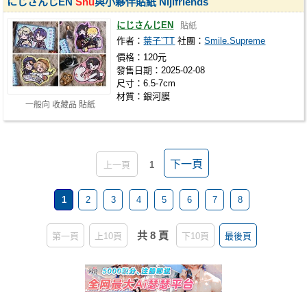
にじさんじEN
Shu
與小夥伴貼紙 Nijifriends
にじさんじEN
貼紙
作者：
葉子ˇTT
社團：
Smile.Supreme
價格：120元
發售日期：2025-02-08
尺寸：6.5-7cm
材質：銀河膜
一般向 收藏品 貼紙
下一頁
上一頁
1
1
2
3
4
5
6
7
8
共 8 頁
第一頁
上10頁
下10頁
最後頁