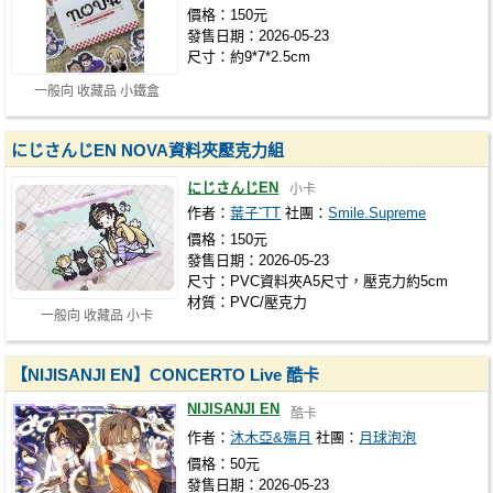
價格：150元
發售日期：2026-05-23
尺寸：約9*7*2.5cm
一般向 收藏品 小鐵盒
にじさんじEN NOVA資料夾壓克力組
にじさんじEN
小卡
作者：
葉子ˇTT
社團：
Smile.Supreme
價格：150元
發售日期：2026-05-23
尺寸：PVC資料夾A5尺寸，壓克力約5cm
材質：PVC/壓克力
一般向 收藏品 小卡
【NIJISANJI EN】CONCERTO Live 酷卡
NIJISANJI EN
酷卡
作者：
沐木亞&殤月
社團：
月球泡泡
價格：50元
發售日期：2026-05-23