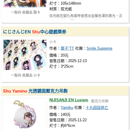
尺寸：105x148mm
材質：炫光紙
一般向 收藏品 酷卡
炫光紙在變化角度時會透出金屬色澤的黃光，正
好很適合這張圖的打光效果，歡迎大家…
にじさんじEN
Shu
中心遊戲票券
小卡
作者：
葉子ˇTT
社團：
Smile.Supreme
價格：20元
發售日期：2025-12-13
尺寸：3*25cm
一般向 收藏品 小卡
Shu
Yamino
光透鏡面壓克力吊飾
NIJISANJI EN Luxiem
壓克力吊飾
作者：
Yamiku
社團：
十九回目逃亡
價格：140元
發售日期：2025-11-22
尺寸：約6*6cm