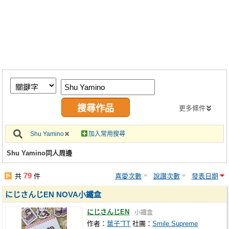
同人社團
工作委託
同人宣傳看板
繪圖藝廊
交流中心
攤位轉讓區
更多條件
會員功能選單
Shu Yamino
加入常用搜尋
會員中心
Shu Yamino同人周邊
註冊會員
79
共
件
喜愛次數
說讚次數
發表日期
登入
にじさんじEN NOVA小鐵盒
にじさんじEN
小鐵盒
作者：
葉子ˇTT
社團：
Smile.Supreme