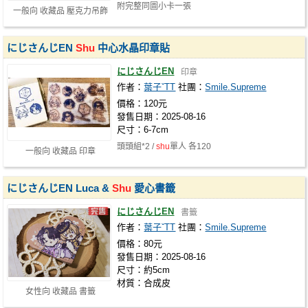
附完整同圖小卡一張
一般向 收藏品 壓克力吊飾
にじさんじEN
Shu
中心水晶印章貼
にじさんじEN
印章
作者：
葉子ˇTT
社團：
Smile.Supreme
價格：120元
發售日期：2025-08-16
尺寸：6-7cm
頭頭組*2 /
shu
單人 各120
一般向 收藏品 印章
にじさんじEN Luca &
Shu
愛心書籤
にじさんじEN
書籤
作者：
葉子ˇTT
社團：
Smile.Supreme
價格：80元
發售日期：2025-08-16
尺寸：約5cm
材質：合成皮
女性向 收藏品 書籤