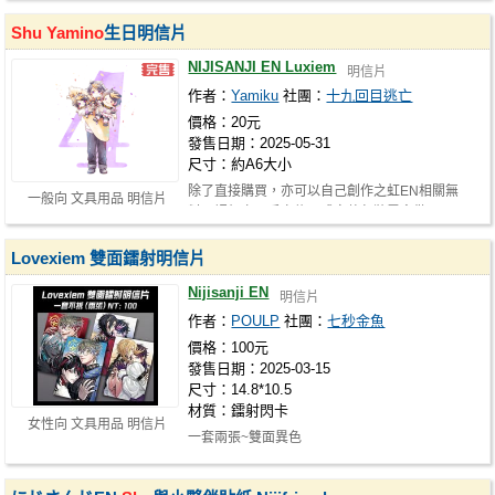
Shu
Yamino
生日明信片
NIJISANJI EN Luxiem
明信片
作者：
Yamiku
社團：
十九回目逃亡
價格：20元
發售日期：2025-05-31
尺寸：約A6大小
除了直接購買，亦可以自己創作之虹EN相關無
一般向 文具用品 明信片
料、認親卡、手寫信，或完整包裝零食做…
Lovexiem 雙面鐳射明信片
Nijisanji EN
明信片
作者：
POULP
社團：
七秒金魚
價格：100元
發售日期：2025-03-15
尺寸：14.8*10.5
材質：鐳射閃卡
女性向 文具用品 明信片
一套兩張~雙面異色